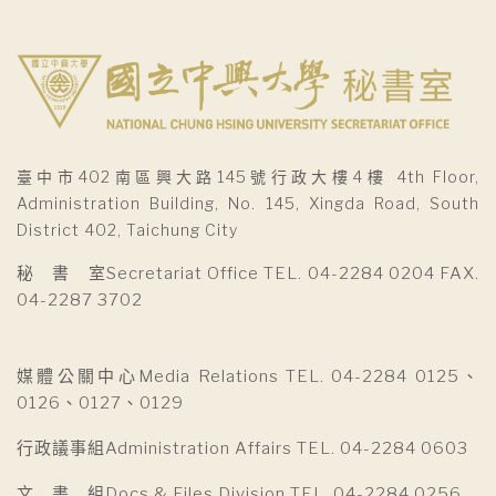
臺中市402南區興大路145號行政大樓4樓 4th Floor,
Administration Building, No. 145, Xingda Road, South
District 402, Taichung City
秘 書 室Secretariat Office TEL. 04-2284 0204 FAX.
04-2287 3702
媒體公關中心Media Relations TEL. 04-2284 0125、
0126、0127、0129
行政議事組Administration Affairs TEL. 04-2284 0603
文 書 組Docs & Files Division TEL. 04-2284 0256