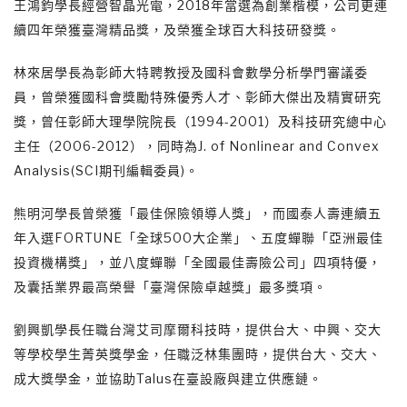
王鴻鈞學長經營智晶光電，2018年當選為創業楷模，公司更連
續四年榮獲臺灣精品獎，及榮獲全球百大科技研發獎。
林來居學長為彰師大特聘教授及國科會數學分析學門審議委
員，曾榮獲國科會獎勵特殊優秀人才、彰師大傑出及精實研究
獎，曾任彰師大理學院院長（1994-2001）及科技研究總中心
主任（2006-2012），同時為J. of Nonlinear and Convex
Analysis(SCI期刊編輯委員)。
熊明河學長曾榮獲「最佳保險領導人獎」，而國泰人壽連續五
年入選FORTUNE「全球500大企業」、五度蟬聯「亞洲最佳
投資機構獎」，並八度蟬聯「全國最佳壽險公司」四項特優，
及囊括業界最高榮譽「臺灣保險卓越獎」最多獎項。
劉興凱學長任職台灣艾司摩爾科技時，提供台大、中興、交大
等學校學生菁英獎學金，任職泛林集團時，提供台大、交大、
成大獎學金，並協助Talus在臺設廠與建立供應鏈。