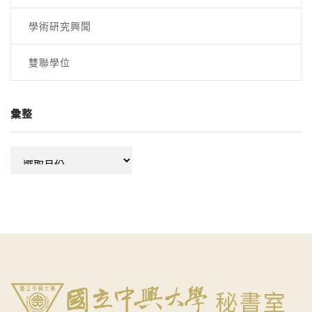
學術研究興聞
雙聯學位
彙整
彙
整