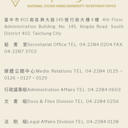
臺中市402南區興大路145號行政大樓4樓 4th Floor,
Administration Building, No. 145, Xingda Road, South
District 402, Taichung City
秘 書 室Secretariat Office TEL. 04-2284 0204 FAX.
04-2287 3702
媒體公關中心Media Relations TEL. 04-2284 0125、
0126、0127、0129
行政議事組Administration Affairs TEL. 04-2284 0603
文 書 組Docs & Files Division TEL. 04-2284 0256
法 制 組Legal Affairs Division TEL. 04-2284 0128