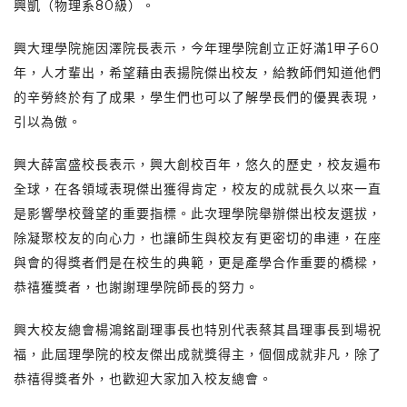
興凱（物理系80級）。
興大理學院施因澤院長表示，今年理學院創立正好滿1甲子60
年，人才輩出，希望藉由表揚院傑出校友，給教師們知道他們
的辛勞終於有了成果，學生們也可以了解學長們的優異表現，
引以為傲。
興大薛富盛校長表示，興大創校百年，悠久的歷史，校友遍布
全球，在各領域表現傑出獲得肯定，校友的成就長久以來一直
是影響學校聲望的重要指標。此次理學院舉辦傑出校友選拔，
除凝聚校友的向心力，也讓師生與校友有更密切的串連，在座
與會的得獎者們是在校生的典範，更是產學合作重要的橋樑，
恭禧獲獎者，也謝謝理學院師長的努力。
興大校友總會楊鴻銘副理事長也特別代表蔡其昌理事長到場祝
福，此屆理學院的校友傑出成就獎得主，個個成就非凡，除了
恭禧得獎者外，也歡迎大家加入校友總會。