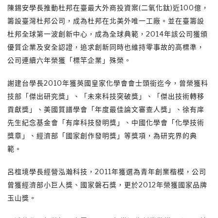
陳錫安學長推動杜邦在臺最大外商投資案(二氧化鈦)近100億，
籌設臺灣杜邦公司，成為杜邦在北美外唯一工廠。並在臺籌設
杜邦全球第一波創新中心，成為全球典範，2014年該公司獲頒
優質企業及安全認證，追求創新同時也維持零事故的高標準，
公司連續六年榮獲「標竿企業」殊榮。
謝建台學長2010年獲英國皇家化學會會士頭銜迄今，曾榮獲科
技部「傑出研究獎」、「未來科技突破獎」、「傑出技術轉移
貢獻獎」、美國質譜學會「年度最佳論文審查人獎」、徐有庠
先生紀念基金會「有庠科技發明獎」、中國化學會「化學技術
獎章」、經濟部「國家創作發明獎」等獎項，為研究界的典
範。
呂椬境學長經營泓瀚科技，2011年獲選為青年創業楷模，公司
曾獲經濟部小巨人獎、國家磐石獎，更於2012年榮獲國家品牌
玉山獎。