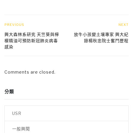
PREVIOUS
NEXT
興大森林系研究 天竺葵與檸
放牛小孩變土壤專家 興大紀
檬精油可預防新冠肺炎病毒
錄楊秋忠院士奮鬥歷程
感染
Comments are closed.
分類
USR
一般興聞