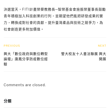
決選當天，FITI計畫榮譽教務長─智榮基金會施振榮董事長鼓勵
青年積極加入科技創業的行列，並期望他們能把研發成果的實
力，轉換成對社會的貢獻，提升臺灣產品與技術之競爭力，為
社會創造更多附加價值。
PREVIOUS
NEXT
興大「數位政府與數位轉型
警大校友十人書法聯展 興大
論壇」唐鳳分享防疫數位經
開展
驗
Comments are closed.
分類