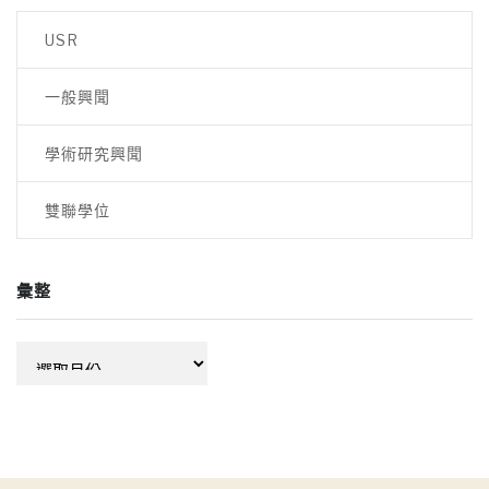
USR
一般興聞
學術研究興聞
雙聯學位
彙整
彙
整