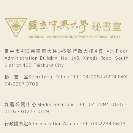
臺中市402南區興大路145號行政大樓4樓 4th Floor,
Administration Building, No. 145, Xingda Road, South
District 402, Taichung City
秘 書 室Secretariat Office TEL. 04-2284 0204 FAX.
04-2287 3702
媒體公關中心Media Relations TEL. 04-2284 0125、
0126、0127、0129
行政議事組Administration Affairs TEL. 04-2284 0603