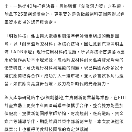
出，一路從40強打進決賽，最終榮獲「創業潛力獎」之殊榮，
除拿下25萬創業獎金外，更重要的是象徵新創科研團隊得以進
軍資本市場的認同與肯定。
「明教科技」係由興大電機系劉浚年老師領軍組成的新創團
隊，以「耐高溫陶瓷材料」為核心技術，因注意到汽車照明主
流「ADB車燈」現行使用材料的瓶頸，所以將技術首選落地應
用於製作高功率車燈光源，憑藉陶瓷材料耐高溫與發光均勻的
優勢特性，解決現行材料易燒毀的問題，現已與國內外多家車
燈供應商取得合作，成功打入車燈市場，並同步嘗試多角化經
營，如供應高亮度舞台燈，致力為新時代的光源努力。
興大產學研鏈結中心(興創基地)主責創新創業輔導業務，在FITI
計畫推動上更與中科園區輔導單位攜手合作，整合雙方能量加
值服務，提供新創團隊業師諮詢、財務規劃、廠商鏈結、資金
媒合等輔導陪伴，期能並肩共榮中部新創生態，本次於決選頒
獎舞台上也獲得明教科技團隊的肯定與感謝。