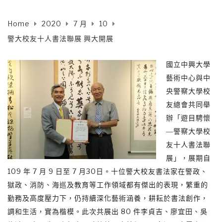
Home
2020
7 月
10
警大校友十人書法聯展 興大開展
國立中興大學
藝術中心與中
央警察大學校
友總會共同舉
辦「遊目騁懷
―警察大學校
友十人書法聯
展」，展期自
109 年 7 月 9 日至 7 月30日。十位警大校友書法家在警政、
獄政、消防、海巡及教育等工作領域都有傑出的表現，繁重的
勤務及高度壓力下，仍持續深化藝術涵養，耕耘於書法創作，
調和生活，實為楷模。此次共展出 80 件李貞吉、廖宜田、吳