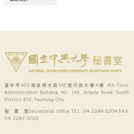
整
臺中市402南區興大路145號行政大樓4樓 4th Floor,
Administration Building, No. 145, Xingda Road, South
District 402, Taichung City
秘 書 室Secretariat Office TEL. 04-2284 0204 FAX.
04-2287 3702