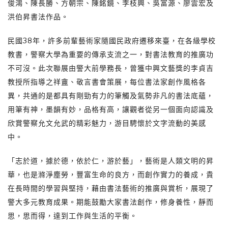
俊鴻、陳長勝、方朝宗、陳銘鏡、李枝興、吳富源、廖雲宏及
洪伯昇書法作品。
民國38年，許多前輩藝術家隨國民政府遷移來臺，在各級學校
教書，警察大學為重要的傳承支流之一，對書法教育的推廣功
不可沒。此次聯展由警大前學務長，曾獲中興文藝獎的李貞吉
教授所指導之祥盦、敬言書會策展，每位書法家創作風格各
異，共通的是都具有剛勁有力的筆觸及氣勢非凡的書法底蘊，
用筆有神，墨韻有妙，品格有高，讓觀者從另一個面向認識及
欣賞警察允文允武的精彩魅力，游目騁懷於文字流動的美感
中。
「志於道，據於德，依於仁，游於藝」，藝術是人類文明的昇
華，也是滌淨塵勞，豐富生命的良方，而創作實力的養成，貴
在長時間的學習與堅持，藉由書法藝術的推廣與賞析，展現了
警大多元教育成果。期能鼓勵大家書法創作，修身養性，靜而
思，思而得，達到工作與生活的平衡。