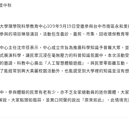
度中秋
大學理學院科學教育中心109年9月19日受邀參與台中市南區永和
參與的項目琳琅滿目，活動包含義診、義剪、市集、回收環保教育
中心主任沈宗荏表示，中心成立宗旨為推廣科學知識予普羅大眾，
式展演科學，讓民眾沉浸在毫無壓力的科普知識氛圍中。本次活動
的邀請，科教中心展出『人工智慧體驗遊戲』，與民眾零距離互動
了能經常到興大美麗校園活動外，也能感受到大學裡的知識並沒有
中，參與體驗的民眾有老有少，亦不乏全家總動員的迷你團體，大
解說，大家點頭如搗蒜，並異口同聲的說出『原來如此』，此情境完