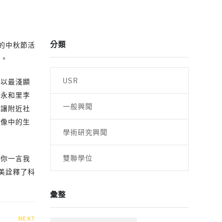
分類
里的中秋節活
等。
USR
並以最淺顯
受永和里李
一般興聞
，讓附近社
想像中的生
學術研究興聞
雙聯學位
家你一言我
美詮釋了科
彙整
NEXT