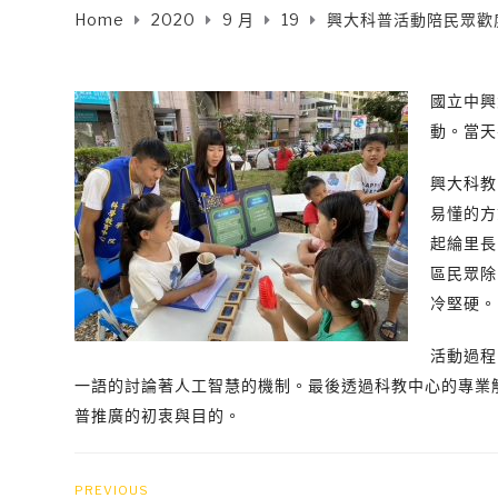
Home
2020
9 月
19
興大科普活動陪民眾歡
國立中興
動。當天
興大科教
易懂的方
起綸里長
區民眾除
冷堅硬。
活動過程
一語的討論著人工智慧的機制。最後透過科教中心的專業
普推廣的初衷與目的。
PREVIOUS