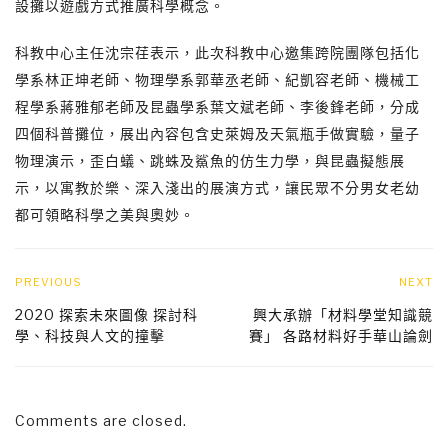
設攤以遊戲方式推廣科學概念。
科教中心主任沈宗荏表示，此次科教中心邀集跨院團隊包括化
學系林正坤老師、物理學系郭華丞老師、紀凱容老師、機械工
程學系蔣雅郁老師及昆蟲學系葉文斌老師、李後鋒老師，分成
四個科普攤位，展出內容包含史萊姆及天氣瓶手做實驗，量子
物理演示，歪白蟻、跳蛛及鯊魚的仿生力學，與昆蟲擬態展
示，以寓教於樂、深入淺出的展演方式，讓民眾不分男女老幼
都可領略科學之美與奧妙。
PREVIOUS
NEXT
2020 探索未來圖像 探討科
興大承辦「材料學堂知識競
學、科技與人文的撞擊
賽」 各路材料好手華山論劍
Comments are closed.