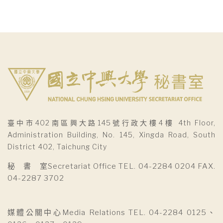
臺中市402南區興大路145號行政大樓4樓 4th Floor,
Administration Building, No. 145, Xingda Road, South
District 402, Taichung City
秘 書 室Secretariat Office TEL. 04-2284 0204 FAX.
04-2287 3702
媒體公關中心Media Relations TEL. 04-2284 0125、