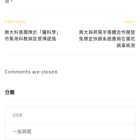
功。
PREVIOUS
NEXT
興大科普團隊於「曬科學」
興大與昇陽半導體合作開發
市集用科教與民眾博感情
免標定快篩系統應用在蘭花
病毒檢測
Comments are closed.
分類
USR
一般興聞