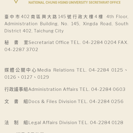
臺中市402南區興大路145號行政大樓4樓 4th Floor,
Administration Building, No. 145, Xingda Road, South
District 402, Taichung City
秘 書 室Secretariat Office TEL. 04-2284 0204 FAX.
04-2287 3702
媒體公關中心Media Relations TEL. 04-2284 0125、
0126、0127、0129
行政議事組Administration Affairs TEL. 04-2284 0603
文 書 組Docs & Files Division TEL. 04-2284 0256
法 制 組Legal Affairs Division TEL. 04-2284 0128