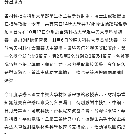
分出勝負。
各材料相關科系大學部學生為主要參賽對象，博士生或教授擔
任指導教授，今年一共有來自14所大學共37組隊伍踴躍報名參
加。首先在10月17日分別於台灣科技大學及中興大學舉辦初
賽，選出9組隊伍晉級，11月6日於明志科技大學舉辦決賽，並
於當天材料年會開幕式中頒獎。優勝隊伍除獲頒獎狀獎座，第
一名獎金新台幣3萬元、第2及第3名分別為2萬及1萬元。各參賽
隊伍無不提早準備、卯足全勁，極力爭取學校榮譽。今年依舊
是戰況激烈，首獎由成功大學掄元，這也是該校連續兩屆獲此
殊榮。
今年度承辦人國立中興大學材料系宋振銘教授表示，材料學堂
知識競賽自舉辦以來受到各界矚目，特別感謝中技社、中鋼、
日月光集團、可成科技、台積電文教基金會、台灣保來得、華
新科技、華碩電腦、金屬工業研究中心、振鋒企業等十家企業
與法人單位對推廣材料科學教育的支持贊助，活動得以圓滿成