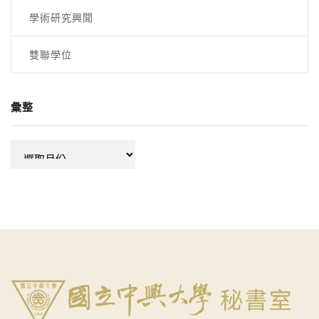
學術研究興聞
雙聯學位
彙整
彙
整