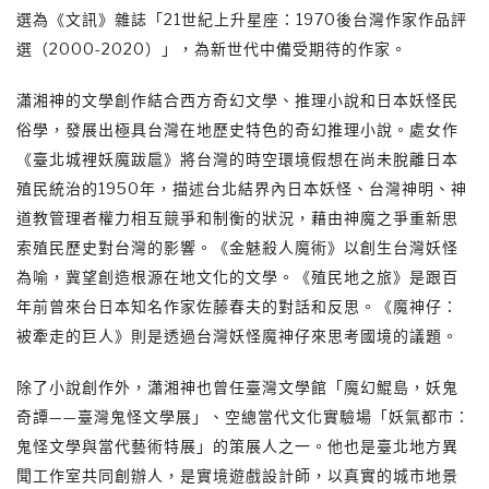
選為《文訊》雜誌「21世紀上升星座：1970後台灣作家作品評
選（2000-2020）」，為新世代中備受期待的作家。
瀟湘神的文學創作結合西方奇幻文學、推理小說和日本妖怪民
俗學，發展出極具台灣在地歷史特色的奇幻推理小說。處女作
《臺北城裡妖魔跋扈》將台灣的時空環境假想在尚未脫離日本
殖民統治的1950年，描述台北結界內日本妖怪、台灣神明、神
道教管理者權力相互競爭和制衡的狀況，藉由神魔之爭重新思
索殖民歷史對台灣的影響。《金魅殺人魔術》以創生台灣妖怪
為喻，冀望創造根源在地文化的文學。《殖民地之旅》是跟百
年前曾來台日本知名作家佐藤春夫的對話和反思。《魔神仔：
被牽走的巨人》則是透過台灣妖怪魔神仔來思考國境的議題。
除了小說創作外，瀟湘神也曾任臺灣文學館「魔幻鯤島，妖鬼
奇譚——臺灣鬼怪文學展」、空總當代文化實驗場「妖氣都市：
鬼怪文學與當代藝術特展」的策展人之一。他也是臺北地方異
聞工作室共同創辦人，是實境遊戲設計師，以真實的城市地景