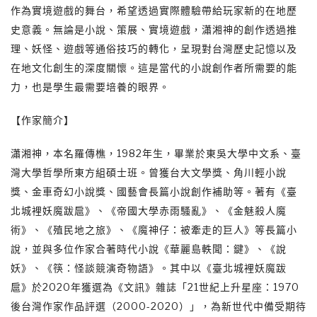
作為實境遊戲的舞台，希望透過實際體驗帶給玩家新的在地歷
史意義。無論是小說、策展、實境遊戲，瀟湘神的創作透過推
理、妖怪、遊戲等通俗技巧的轉化，呈現對台灣歷史記憶以及
在地文化創生的深度關懷。這是當代的小說創作者所需要的能
力，也是學生最需要培養的眼界。
【作家簡介】
瀟湘神，本名羅傳樵，1982年生，畢業於東吳大學中文系、臺
灣大學哲學所東方組碩士班。曾獲台大文學獎、角川輕小說
獎、金車奇幻小說獎、國藝會長篇小說創作補助等。著有《臺
北城裡妖魔跋扈》、《帝國大學赤雨騷亂》、《金魅殺人魔
術》、《殖民地之旅》、《魔神仔：被牽走的巨人》等長篇小
說，並與多位作家合著時代小說《華麗島軼聞：鍵》、《說
妖》、《筷：怪談競演奇物語》。其中以《臺北城裡妖魔跋
扈》於2020年獲選為《文訊》雜誌「21世紀上升星座：1970
後台灣作家作品評選（2000-2020）」，為新世代中備受期待