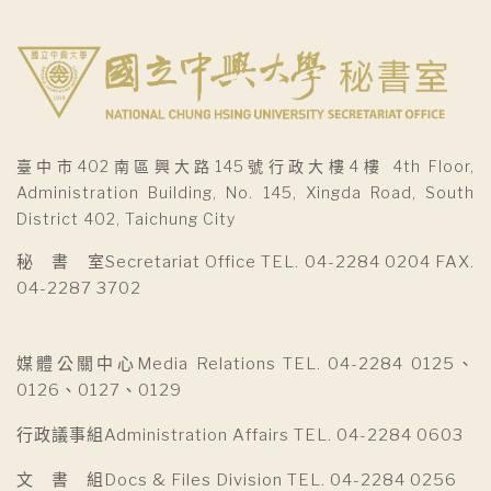
臺中市402南區興大路145號行政大樓4樓 4th Floor,
Administration Building, No. 145, Xingda Road, South
District 402, Taichung City
秘 書 室Secretariat Office TEL. 04-2284 0204 FAX.
04-2287 3702
媒體公關中心Media Relations TEL. 04-2284 0125、
0126、0127、0129
行政議事組Administration Affairs TEL. 04-2284 0603
文 書 組Docs & Files Division TEL. 04-2284 0256