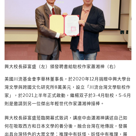
興大校長薛富盛（左）頒發聘書給駐校作家蕭湘神（右）
美國川流基金會李華林董事長，於2020年12月捐贈中興大學台
灣文學與跨國文化研究所8萬美元，設立「川流台灣文學駐校作
家」，於2021上半年正式啟動，繼楊双子於3-4月駐校，5-6月
則是邀請到另一位傑出年輕世代作家瀟湘神接棒。
興大校長薛富盛蒞臨開幕式致詞，講座中由瀟湘神講述自己如
何在吸取西方和日本文學的養分後，融合台灣在地傳說，發展
出具台灣特色的大眾文學：推理中有妖怪、妖怪中有推理，展