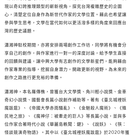
現以奇幻跨推理類型的嶄新視角，探究台灣複雜歷史的企圖
心，清楚定位自身作為新世代作家的文學位置。藉此也希望讓
參與學生思考，文學在當代如何以更活潑多樣的角度來回應台
灣的歷史議題。
瀟湘神駐校期間，亦將安排兩場創作工作坊，同學將有機會分
享自己的創作，與作家進行一對一的深度討論，給予學生直接
的回饋與建議，讓中興大學有志創作的文學新星們，能夠藉由
作家專業的指導，挖掘自身潛力，開啟更新的視野，為未來的
創作之路進行更充裕的準備。
瀟湘神，本名羅傳樵，曾獲台大文學獎、角川輕小說獎、金車
奇幻小說獎、國藝會長篇小說創作補助等。著有《臺北城裡妖
魔跋扈》、《帝國大學赤雨騷亂》、《金魅殺人魔術》、《殖
民地之旅》、《魔神仔：被牽走的巨人》等長篇小說，並與多
位作家合著時代小說《華麗島軼聞：鍵》、《說妖》、《筷：
怪談競演奇物語》。其中以《臺北城裡妖魔跋扈》於2020年獲