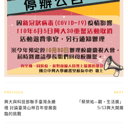
PREVIOUS
NEXT
興大與科技部聯手臺灣永續
「蔡榮祐—觀・生活展」
棧 討論臺灣山林百年發展面
5/13興大開展
臨的挑戰