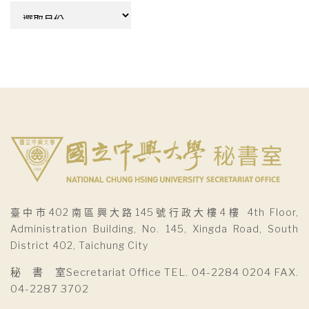
彙
整
臺中市402南區興大路145號行政大樓4樓 4th Floor,
Administration Building, No. 145, Xingda Road, South
District 402, Taichung City
秘 書 室Secretariat Office TEL. 04-2284 0204 FAX.
04-2287 3702