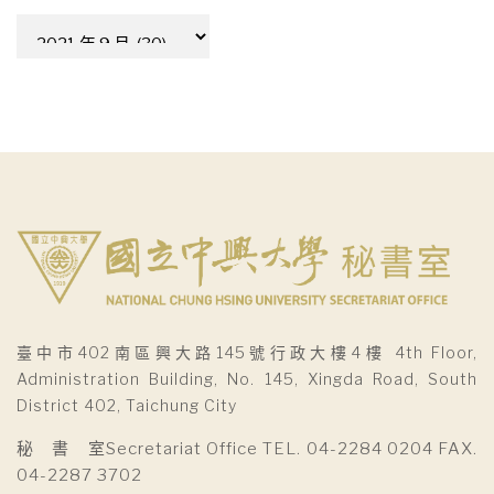
彙
整
臺中市402南區興大路145號行政大樓4樓 4th Floor,
Administration Building, No. 145, Xingda Road, South
District 402, Taichung City
秘 書 室Secretariat Office TEL. 04-2284 0204 FAX.
04-2287 3702