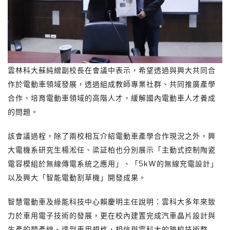
雲林科大蘇純繒副校長在會議中表示，希望透過與興大共同合
作於電動車領域發展，透過組成教師專業社群、共同推廣產學
合作、培育電動車領域的高階人才，緩解國內電動車人才養成
的問題。
該會議過程，除了兩校相互介紹電動車產學合作現況之外，興
大電機系研究生楊淞任、梁証柏也分別展示「主動式控制陶瓷
電容模組於無線傳電系統之應用」、「5kW的無線充電設計」
以及興大「智能電動割草機」開發成果。
智慧電動車及綠能科技中心賴慶明主任說明：雲科大多年來致
力於車用電子技術的發展，更在校內建置完成汽車晶片設計與
生產的類產線、達到車用規格，相信與雲科大的跨校技術整