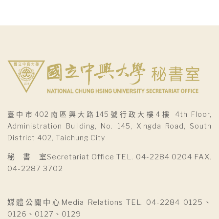
臺中市402南區興大路145號行政大樓4樓 4th Floor,
Administration Building, No. 145, Xingda Road, South
District 402, Taichung City
秘 書 室Secretariat Office TEL. 04-2284 0204 FAX.
04-2287 3702
媒體公關中心Media Relations TEL. 04-2284 0125、
0126、0127、0129