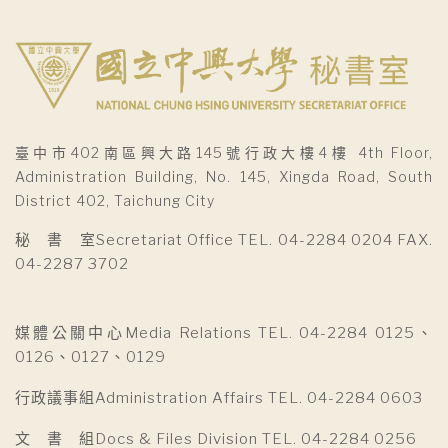
臺中市402南區興大路145號行政大樓4樓 4th Floor,
Administration Building, No. 145, Xingda Road, South
District 402, Taichung City
秘 書 室Secretariat Office TEL. 04-2284 0204 FAX.
04-2287 3702
媒體公關中心Media Relations TEL. 04-2284 0125、
0126、0127、0129
行政議事組Administration Affairs TEL. 04-2284 0603
文 書 組Docs & Files Division TEL. 04-2284 0256