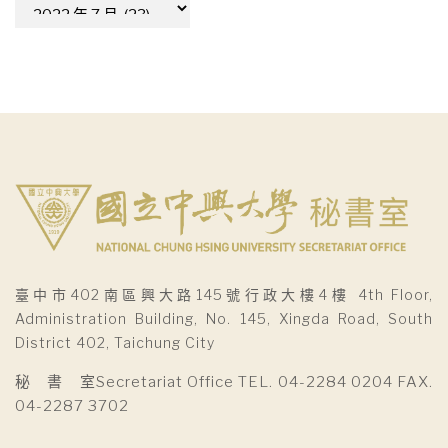
彙
整
臺中市402南區興大路145號行政大樓4樓 4th Floor,
Administration Building, No. 145, Xingda Road, South
District 402, Taichung City
秘 書 室Secretariat Office TEL. 04-2284 0204 FAX.
04-2287 3702