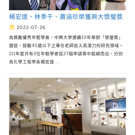
楊宏達、林季千、蕭涵珍榮獲興大懷璧獎
2022-07-26
為獎勵優秀年輕學者，中興大學連續10年舉辦「懷璧獎」
選拔，鼓勵45歲以下之專任老師投入高潛力的研究領域。
111年度共有3位年輕學者從27個申請案中脫穎而出，分別
為化學工程學系楊宏達
…