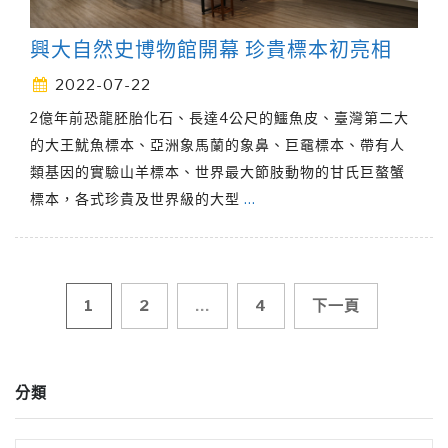
興大自然史博物館開幕 珍貴標本初亮相
2022-07-22
2億年前恐龍胚胎化石、長達4公尺的鱷魚皮、臺灣第二大
的大王魷魚標本、亞洲象馬蘭的象鼻、巨黿標本、帶有人
類基因的實驗山羊標本、世界最大節肢動物的甘氏巨螯蟹
標本，各式珍貴及世界級的大型
…
文
1
2
...
4
下一頁
章
分類
導