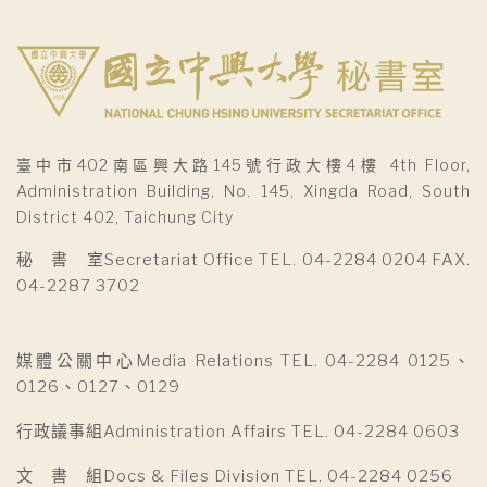
臺中市402南區興大路145號行政大樓4樓 4th Floor,
Administration Building, No. 145, Xingda Road, South
District 402, Taichung City
秘 書 室Secretariat Office TEL. 04-2284 0204 FAX.
04-2287 3702
媒體公關中心Media Relations TEL. 04-2284 0125、
0126、0127、0129
行政議事組Administration Affairs TEL. 04-2284 0603
文 書 組Docs & Files Division TEL. 04-2284 0256