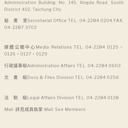
Administration Building, No. 145, Xingda Road, South
District 402, Taichung City
秘 書 室Secretariat Office TEL. 04-2284 0204 FAX.
04-2287 3702
媒體公關中心Media Relations TEL. 04-2284 0125、
0126、0127、0129
行政議事組Administration Affairs TEL. 04-2284 0603
文 書 組Docs & Files Division TEL. 04-2284 0256
法 制 組Legal Affairs Division TEL. 04-2284 0128
Mail: 詳見成員執掌 Mail: See Members