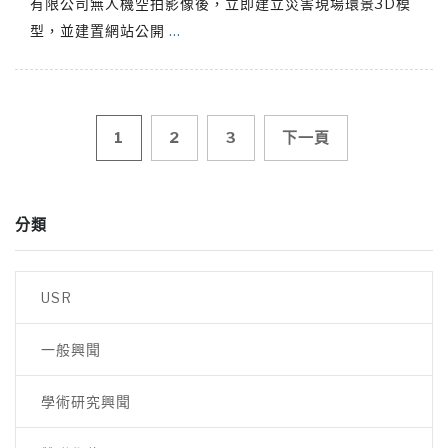
有限公司無人機空拍影像後，立即建立災害現場環景3D模
型，並建置網站公開
…
文
1
2
3
下一頁
章
分類
導
覽
USR
一般興聞
學術研究興聞