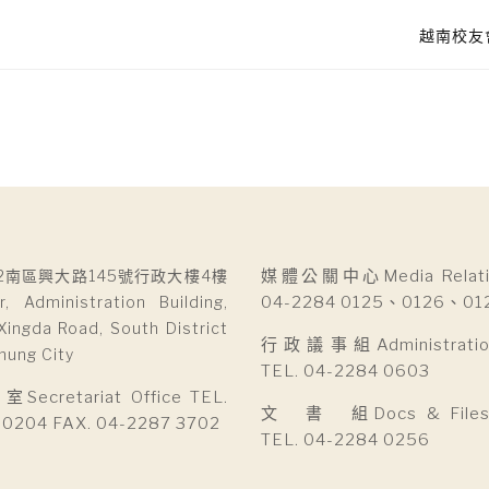
越南校友
2南區興大路145號行政大樓4樓
媒體公關中心Media Relatio
r, Administration Building,
04-2284 0125、0126、01
Xingda Road, South District
行政議事組Administration 
hung City
TEL. 04-2284 0603
cretariat Office TEL.
文 書 組Docs & Files D
 0204 FAX. 04-2287 3702
TEL. 04-2284 0256