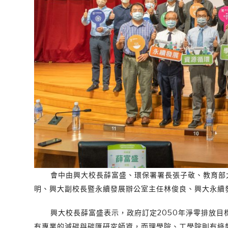
會中由興大校長薛富盛、環保署署長張子敬、教育部大
明、興大副校長暨永續發展辦公室主任林俊良、興大永續
興大校長薛富盛表示，政府訂定2050年淨零排放目標
有專業的減碳與碳匯研究師資，而理學院、工學院則有綠