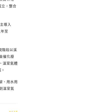
成立，整合
自主導入
1年至
現階段以溪
金催化廢
、溫室氣體
域。
減碳、用水用
到溫室氣