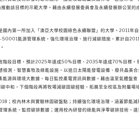
內推動該目標的示範大學。藉由永續發展委員會及永續發展辦公室的
國內第一所加入「澳亞大學校園綠色永續聯盟」的大學。2011年
入ISO-50001能源管理系統，強化環境治理、施行減碳措施，累計自201
量。
段目標，預計2025年達成50%目標、2035年達成70%目標。
智慧檢測、智慧畜牧及綠能設施，以追日太陽能發電設備、廢共晶美合
集能源與環境大數據，每日監控產電資訊與數據。藉由溫室氣體盤查
到碳中和，下個階段再將牧場減碳固碳經驗，拓展至全校區及附屬場
1:2018；校內林木與實驗林固碳盤點；持續強化環境治理，涵蓋節能
能管理系統，監控碳排數據；運用校內研發的綠能與淨零碳排技術，達