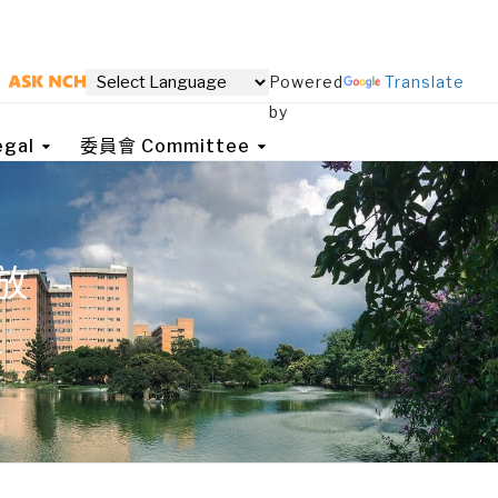
Powered
Translate
by
gal
委員會 Committee
放