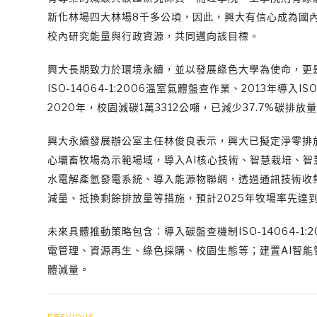
新化林場四大林場8千多公頃，因此，興大有信心成為國
校內研究能量與行政資源，共同邁向該目標。
興大長期致力於環境永續，並以發展綠色大學為使命，更是
ISO-14064-1:2006溫室氣體盤查作業、2013年導
2020年，校園減碳1萬3312公噸，已減少37.7%碳排放
興大永續發展辦公室主任林俊良表示，興大已擬定淨零排放階
心壩畜牧場為示範場域，導入AI核心技術、智慧栽培、
水電解產氫發電系統、導入能源物聯網，透過通訊技術收
減量、抵換剩餘排放量等措施，預計2025年牧場率先達
未來具體推動策略包含：導入碳盤查機制ISO-14064-
電管理、資源再生、綠色採購、校園生態等；建置AI智
體減量。