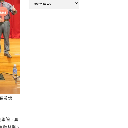
彙
整
長黃錦
究學院，具
東勢林場、