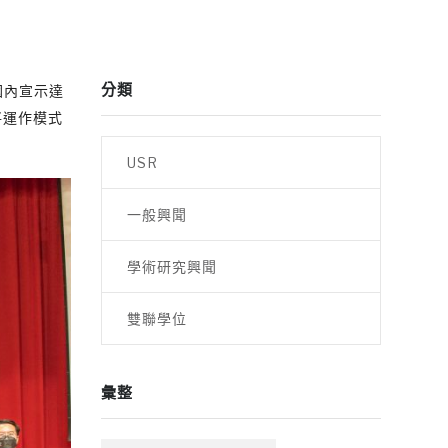
分類
國內宣示達
將運作模式
USR
一般興聞
學術研究興聞
雙聯學位
彙整