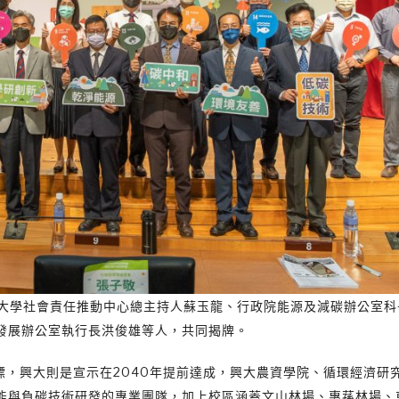
學社會責任推動中心總主持人蘇玉龍、行政院能源及減碳辦公室科
發展辦公室執行長洪俊雄等人，共同揭牌。
，興大則是宣示在2040年提前達成，興大農資學院、循環經濟研
能與負碳技術研發的專業團隊，加上校區涵蓋文山林場、惠蓀林場、