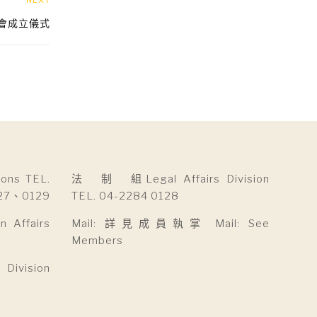
NEXT
會成立儀式
ns TEL.
法 制 組Legal Affairs Division
27、0129
TEL. 04-2284 0128
Affairs
Mail: 詳見成員執掌 Mail: See
Members
ivision