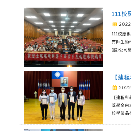
111
2022
111校慶
有師生約
(股)公司
【建程
2022
【建程科
獎學金由
校學業品