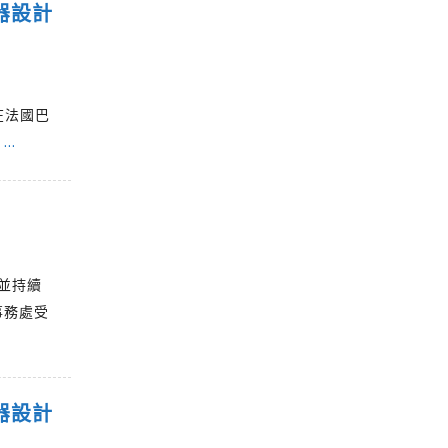
器設計
在法國巴
r
…
才並持續
事務處受
器設計