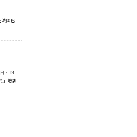
在法國巴
r
…
日、18
核員」培訓