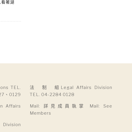
,看著湖
ns TEL.
法 制 組Legal Affairs Division
27、0129
TEL. 04-2284 0128
Affairs
Mail: 詳見成員執掌 Mail: See
Members
ivision