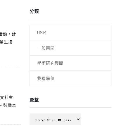
分類
USR
家活動，計
農業生技
一般興聞
學術研究興聞
雙聯學位
人文社會
彙整
。鼓勵本
彙
整