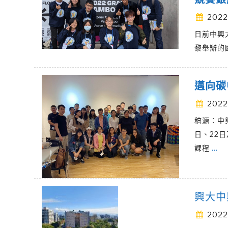
2022
日前中興
黎舉辦的國際
邁向碳
2022
稿源：中
日、22日
課程
…
興大中
2022