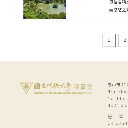
單位名稱
面悠悠之
文
1
2
章
導
覽
臺中市40
4th Floo
No. 145, 
402, Taic
秘 書 室Se
04-2284