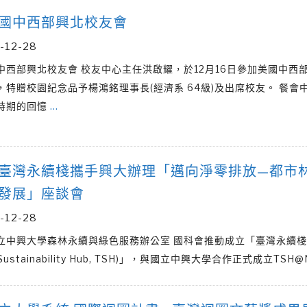
國中西部興北校友會
-12-28
中西部興北校友會 校友中心主任洪啟耀，於12月16日參加美國中西
，特贈校園紀念品予楊鴻銘理事長(經濟系 64級)及出席校友。 餐會
時期的回憶
…
臺灣永續棧攜手興大辦理「邁向淨零排放—都市
發展」座談會
-12-28
立中興大學森林永續與綠色服務辦公室 國科會推動成立「臺灣永續棧
n Sustainability Hub, TSH)」，與國立中興大學合作正式成立TSH