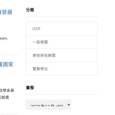
分類
續發展
USR
wan,
一般興聞
學術研究興聞
獲國家
雙聯學位
彙整
技學系蔣
新創獎
彙
整