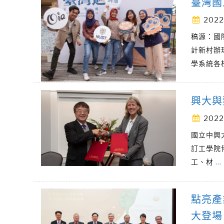
臺灣國
2022
稿源：國
計新村辦
學系統各
興大與
2022
國立中興大
訂工學院
工、材
…
點亮產
大登場