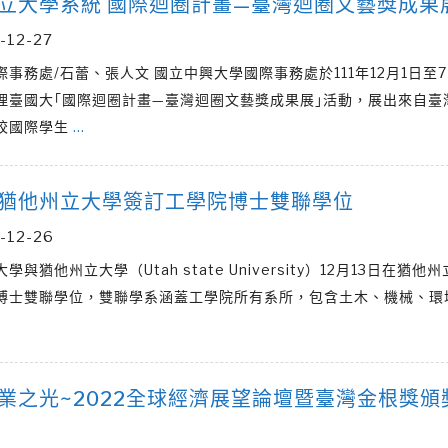
立大學系統 國際迴圈計畫—臺灣迴圈文藝獎成果
-12-27
際事務處/石蕾、張人文 國立中興大學國際事務處於111年12月1日至
理臺國大｢國際迴圈計畫—臺灣迴圈文藝獎成果展｣活動，展出來自臺
校國際學生
…
猶他州立大學簽訂工學院博士雙聯學位
-12-26
學與猶他州立大學（Utah state University）12月13日在猶他
博士雙聯學位，雙聯學系涵蓋工學院所有系所，包含土木、機械、環
業之光~2022全球經濟展望論壇暨臺灣金根獎頒