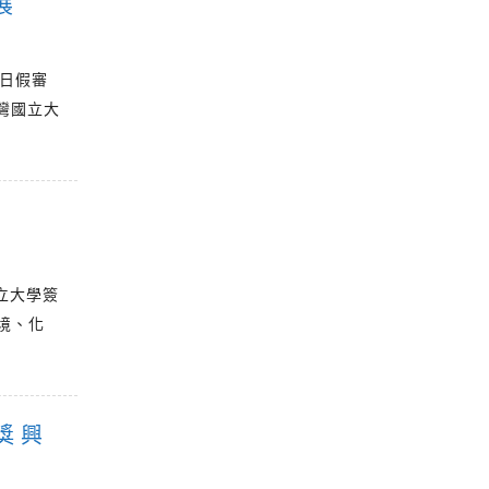
展
7日假審
灣國立大
州立大學簽
境、化
獎 興