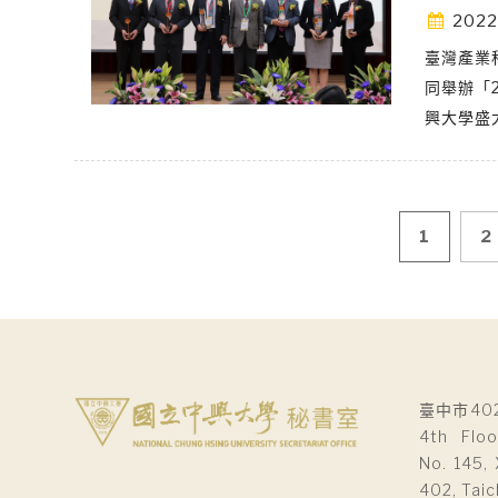
2022
臺灣產業
同舉辦「
興大學盛
文
1
2
章
導
覽
臺中市40
4th Floo
No. 145, 
402, Taic