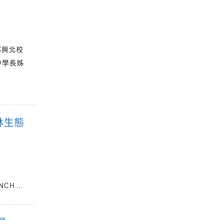
部興北校
中學長姊
林生態
@NCH
…