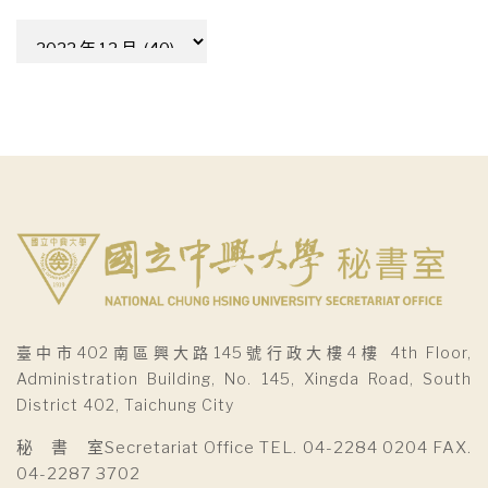
彙
整
臺中市402南區興大路145號行政大樓4樓 4th Floor,
Administration Building, No. 145, Xingda Road, South
District 402, Taichung City
秘 書 室Secretariat Office TEL. 04-2284 0204 FAX.
04-2287 3702