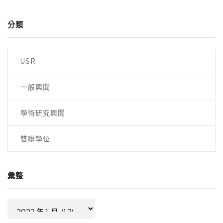
章
分類
導
覽
USR
一般興聞
學術研究興聞
雙聯學位
彙整
彙
整