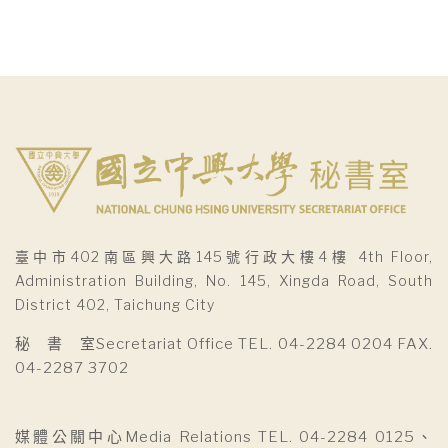
臺中市402南區興大路145號行政大樓4樓 4th Floor,
Administration Building, No. 145, Xingda Road, South
District 402, Taichung City
秘 書 室Secretariat Office TEL. 04-2284 0204 FAX.
04-2287 3702
媒體公關中心Media Relations TEL. 04-2284 0125、