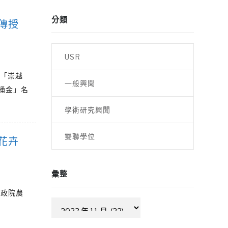
分類
傳授
USR
立「崇越
一般興聞
桶金」名
學術研究興聞
雙聯學位
花卉
彙整
行政院農
彙
整