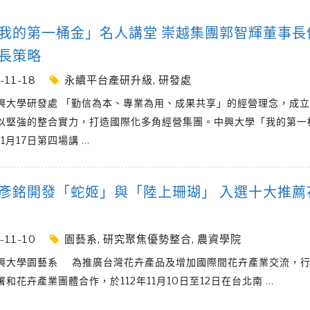
我的第一桶金」名人講堂 崇越集團郭智輝董事長
長策略
-11-18
永續平台產研升級
,
研發處
興大學研發處 「勤信為本、專業為用、成果共享」的經營理念，成
以堅強的整合實力，打造國際化多角經營集團。中興大學「我的第一
1月17日第四場講
…
彥銘開發「蛇姬」與「陸上珊瑚」 入選十大推薦
-11-10
園藝系
,
研究聚焦優勢整合
,
農資學院
興大學園藝系 為推廣台灣花卉產品及增加國際間花卉產業交流，
署和花卉產業團體合作，於112年11月10日至12日在台北南
…