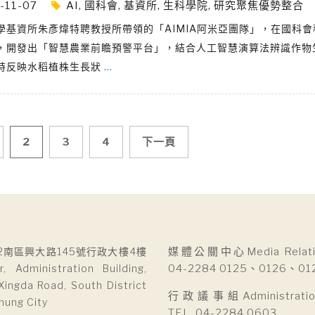
-11-07
AI
,
國科會
,
基資所
,
生科學院
,
研究聚焦優勢整合
學基資所朱彥煒特聘教授所帶領的「AIMIA阿米亞團隊」，在國科會
，開發出「智慧農業前瞻預警平台」，結合人工智慧演算法辨識作物
時反映水稻植株生長狀
…
2
3
4
下一頁
2南區興大路145號行政大樓4樓
媒體公關中心Media Relatio
r, Administration Building,
04-2284 0125、0126、01
Xingda Road, South District
行政議事組Administration 
hung City
TEL. 04-2284 0603