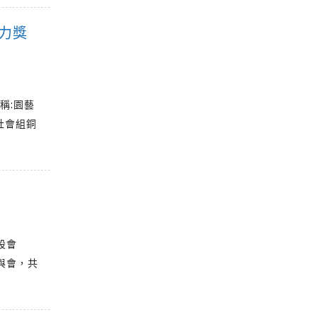
力獎
稱:園藝
社會組銅
設會
與會，共