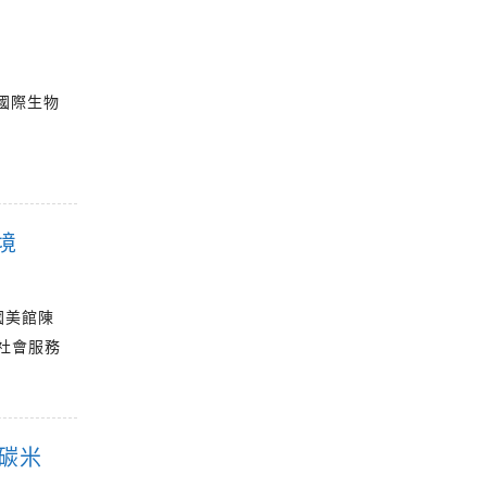
國際生物
境
國美館陳
社會服務
碳米