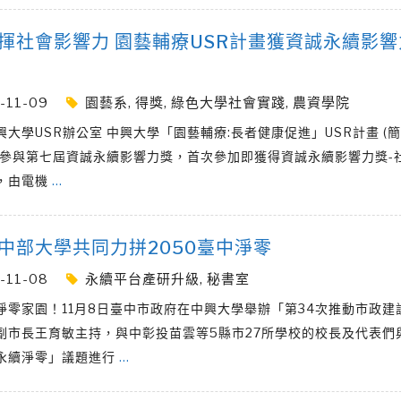
揮社會影響力 園藝輔療USR計畫獲資誠永續影響
-11-09
園藝系
,
得獎
,
綠色大學社會實踐
,
農資學院
大學USR辦公室 中興大學「園藝輔療:長者健康促進」USR計畫 (簡
)參與第七屆資誠永續影響力獎，首次參加即獲得資誠永續影響力獎-
，由電機
…
中部大學共同力拼2050臺中淨零
-11-08
永續平台產研升級
,
秘書室
淨零家園！11月8日臺中市政府在中興大學舉辦「第34次推動市政建
副市長王育敏主持，與中彰投苗雲等5縣市27所學校的校長及代表們
永續淨零」議題進行
…