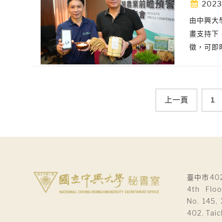
2023
由中興大
畫支持下
徵，可即
文
上一頁
1
章
導
覽
臺中市40
4th Floo
No. 145, 
402, Taic