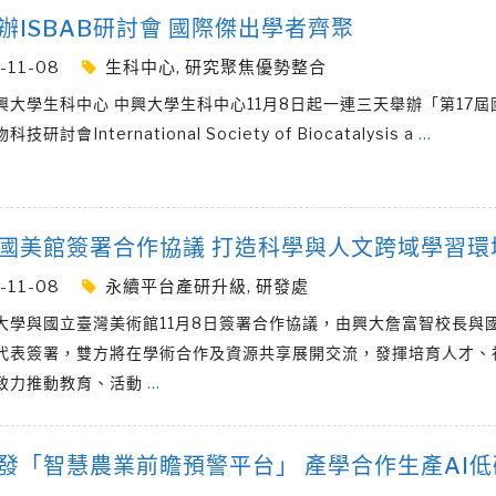
辦ISBAB研討會 國際傑出學者齊聚
-11-08
生科中心
,
研究聚焦優勢整合
興大學生科中心 中興大學生科中心11月8日起一連三天舉辦「第17屆
研討會International Society of Biocatalysis a
…
國美館簽署合作協議 打造科學與人文跨域學習環
-11-08
永續平台產研升級
,
研發處
大學與國立臺灣美術館11月8日簽署合作協議，由興大詹富智校長與
代表簽署，雙方將在學術合作及資源共享展開交流，發揮培育人才、
致力推動教育、活動
…
發「智慧農業前瞻預警平台」 產學合作生產AI低