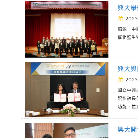
興大舉
2023
稿源：中
催化暨生物科技
興大與
2023
國立中興
貺怡館長
功能，並
興大開