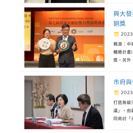
興大發
銅獎
2023
稿源：中興
輔療計畫
獎，另外
市府與
2023
打造無碳
議」，由
同商討「