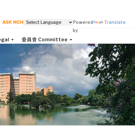
Powered
Translate
by
gal
委員會 Committee
境