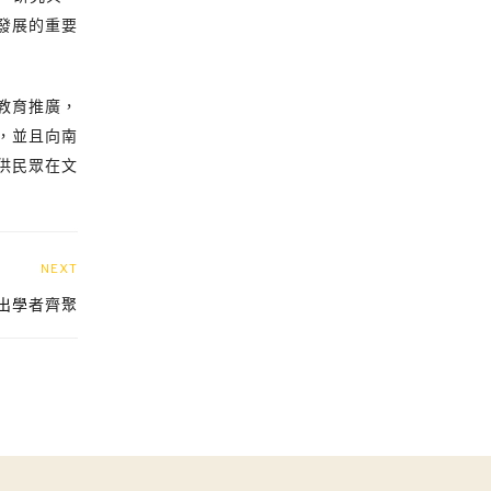
發展的重要
教育推廣，
，並且向南
供民眾在文
NEXT
傑出學者齊聚