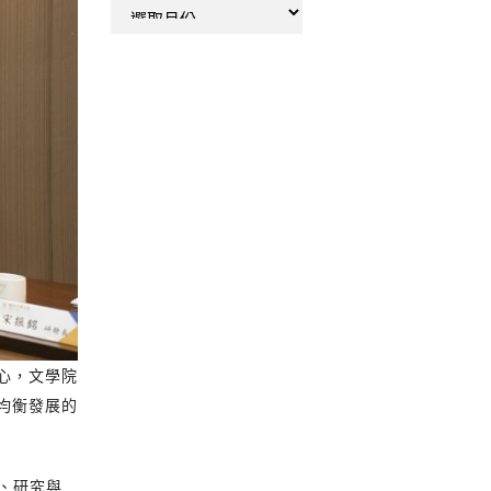
彙
整
心，文學院
均衡發展的
、研究與