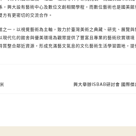
係，興大設有藝術中心及數位文創相關學程，而數位藝術也是國美館
雙方有更密切的交流合作。
館之一，以視覺藝術為主軸，致力於臺灣美術之典藏、研究、展覽與
以現代化的館舍與優美環境為觀眾提供了豐富且專業的藝術欣賞環境
特質整合鄰近資源，形成充滿藝文氣息的文化藝術生活學習園地，提
米
興大舉辦ISBAB研討會 國際