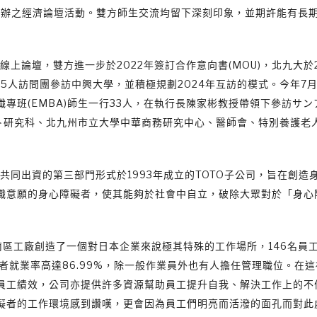
主辦之經濟論壇活動。雙方師生交流均留下深刻印象，並期許能有長
上論壇，雙方進一步於2022年簽訂合作意向書(MOU)，北九大於2
人訪問團參訪中興大學，並積極規劃2024年互訪的模式。今年7月2
專班(EMBA)師生一行33人，在執行長陳家彬教授帶領下參訪サン
ント研究科、北九州市立大學中華商務研究中心、醫師會、特別養護
O共同出資的第三部門形式於1993年成立的TOTO子公司，旨在創造
職意願的身心障礙者，使其能夠於社會中自立，破除大眾對於「身心
南區工廠創造了一個對日本企業來說極其特殊的工作場所，146名員工
者就業率高達86.99%，除一般作業員外也有人擔任管理職位。在
員工績效，公司亦提供許多資源幫助員工提升自我、解決工作上的不
礙者的工作環境感到讚嘆，更會因為員工們明亮而活潑的面孔而對此