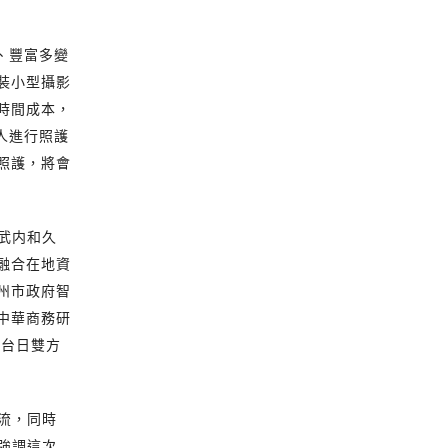
、豐富多變
裝小型攝影
時間成本，
人進行照護
照護，將會
武内和久
融合在地資
州市政府智
中華商務研
讓台日雙方
流，同時
強調這次