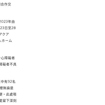
期合作交
023年由
3日至28
アクア
老人ホーム
身心障礙者
障礙者不具
中有92名
這裡無論是
便。此處吸
處留下深刻