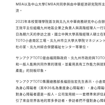
MBA以及中山大學EMBA共同參與由中華經濟研究院所
流。
2021年本校管理學院首次與北九大中華商務研究中心合辦線
王效平主任組織九州地區企業之負責人與高階經理人一行15
日為期六天的參訪之旅，國立中興大學高階經理人碩士在職
TOTO小倉南区工場、北九州市立大學大學院マネジメ
杜の家、北九州綜合保健福祉センター等單位。
サンアクアTOTO是由福岡縣政府、北九州市政府與TOT
和一般人能夠共同作業的環境，並雇用具有工作能力與就
產能」的刻板印象。
サンアクアTOTO集團總務部長福田信宏先生表示，小倉
為身心障礙者（其中36名為重度身心障礙者），身心障礙
對身心障礙者還是一般人，公司皆用統一一套標準來評估
引了來自世界各地的眾多參訪者，參訪者們不僅對身心障