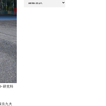
彙
整
ト研究科
與北九大