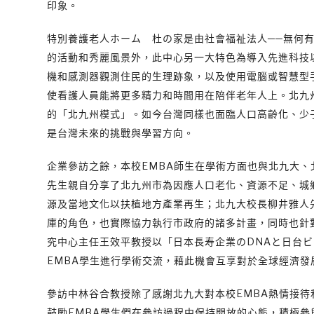
印象。
特別養護老人ホーム 杜の家是由社會福祉法人──無何有
的活動和秀麗風景外，此中心另一大特色為導入先進科技
機和感測器觀測住民的生理跡象，以及使用電腦或智慧型
使看護人員能將更多精力和時間用在陪伴老年人上。北九州
的「北九州模式」。如今台灣同樣也面臨人口高齡化、少
是台灣未來的挑戰與學習方向。
企業參訪之餘，本校EMBA師生在學術方面也與北九大
先生親自分享了北九州市為因應人口老化、資源不足、城
源及當地文化以扶植地方產業再生；北九大校長柳井雅人
庫的角色，也實際協力執行市政府的諸多計畫，同時也針
究中心主任王效平教授以「日本長寿企業のDNAと日台
EMBA學生進行學術交流，藉此機會互享對於全球經濟發
參訪中林谷合教授除了感謝北九大對本校EMBA熱情接
鼓勵EMBA學生們在參訪過程中保持開放的心態，積極