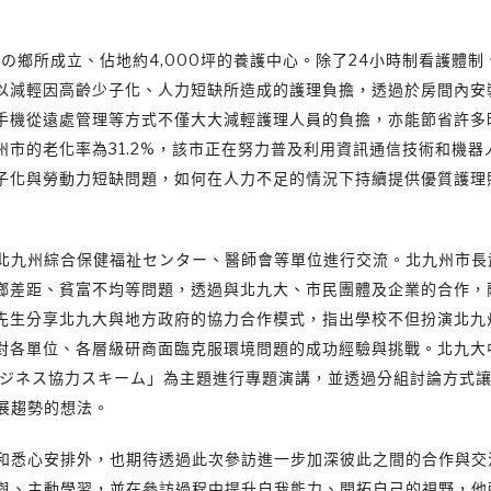
の鄉所成立、佔地約4,000坪的養護中心。除了24小時制看護體制
以減輕因高齡少子化、人力短缺所造成的護理負擔，透過於房間內安
手機從遠處管理等方式不僅大大減輕護理人員的負擔，亦能節省許多
市的老化率為31.2%，該市正在努力普及利用資訊通信技術和機器
子化與勞動力短缺問題，如何在人力不足的情況下持續提供優質護理
、北九州綜合保健福祉センター、醫師會等單位進行交流。北九州市長
鄉差距、貧富不均等問題，透過與北九大、市民團體及企業的合作，
先生分享北九大與地方政府的協力合作模式，指出學校不但扮演北九
對各單位、各層級研商面臨克服環境問題的成功經驗與挑戰。北九大
ビジネス協力スキーム」為主題進行專題演講，並透過分組討論方式
展趨勢的想法。
待和悉心安排外，也期待透過此次參訪進一步加深彼此之間的合作與交
參與、主動學習，並在參訪過程中提升自我能力、開拓自己的視野，他