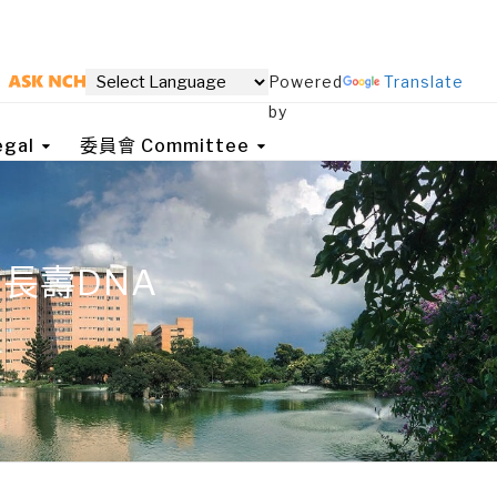
Powered
Translate
by
gal
委員會 Committee
長壽DNA