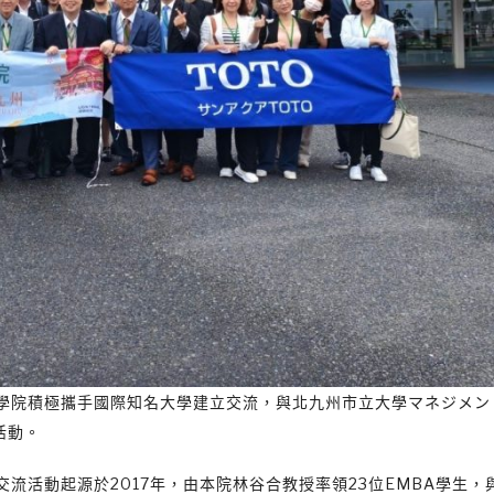
理學院積極攜手國際知名大學建立交流，與北九州市立大學マネジメン
活動。
流活動起源於2017年，由本院林谷合教授率領23位EMBA學生，