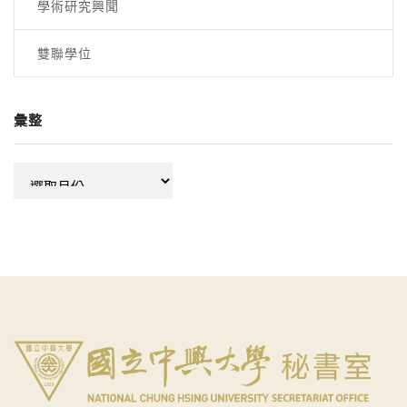
學術研究興聞
雙聯學位
彙整
彙
整