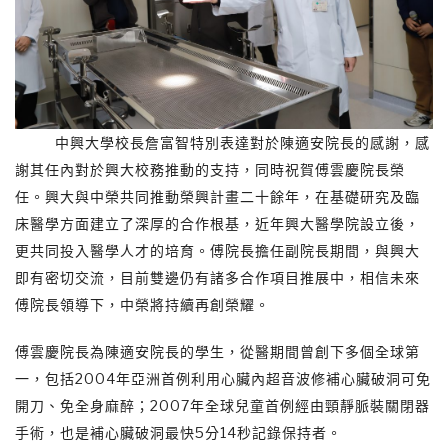
中興大學校長詹富智特別表達對於陳適安院長的感謝，感
謝其任內對於興大校務推動的支持，同時祝賀傅雲慶院長榮
任。興大與中榮共同推動榮興計畫二十餘年，在基礎研究及臨
床醫學方面建立了深厚的合作根基，近年興大醫學院設立後，
更共同投入醫學人才的培育。傅院長擔任副院長期間，與興大
即有密切交流，目前雙邊仍有諸多合作項目推展中，相信未來
傅院長領導下，中榮將持續再創榮耀。
傅雲慶院長為陳適安院長的學生，從醫期間曾創下多個全球第
一，包括2004年亞洲首例利用心臟內超音波修補心臟破洞可免
開刀、免全身麻醉；2007年全球兒童首例經由頸靜脈裝關閉器
手術，也是補心臟破洞最快5分14秒記錄保持者。