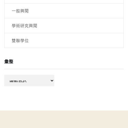
一般興聞
學術研究興聞
雙聯學位
彙整
彙
整