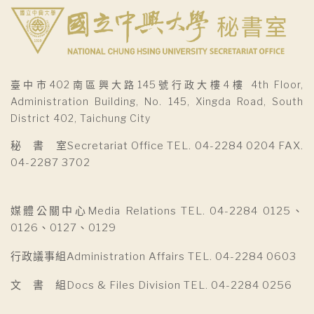
臺中市402南區興大路145號行政大樓4樓 4th Floor,
Administration Building, No. 145, Xingda Road, South
District 402, Taichung City
秘 書 室Secretariat Office TEL. 04-2284 0204 FAX.
04-2287 3702
媒體公關中心Media Relations TEL. 04-2284 0125、
0126、0127、0129
行政議事組Administration Affairs TEL. 04-2284 0603
文 書 組Docs & Files Division TEL. 04-2284 0256