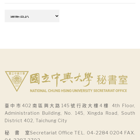
彙
整
臺中市402南區興大路145號行政大樓4樓 4th Floor,
Administration Building, No. 145, Xingda Road, South
District 402, Taichung City
秘 書 室Secretariat Office TEL. 04-2284 0204 FAX.