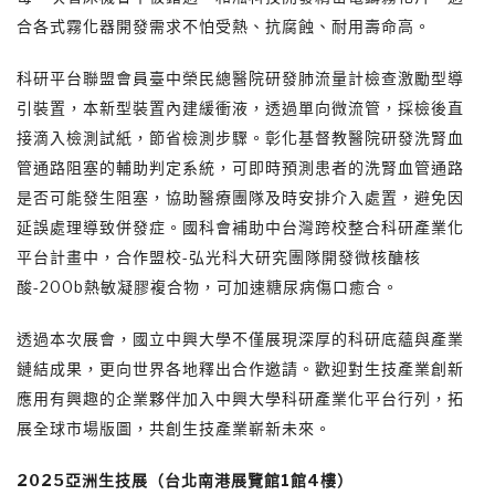
合各式霧化器開發需求不怕受熱、抗腐蝕、耐用壽命高。
科研平台聯盟會員臺中榮民總醫院研發肺流量計檢查激勵型導
引裝置，本新型裝置內建緩衝液，透過單向微流管，採檢後直
接滴入檢測試紙，節省檢測步驟。彰化基督教醫院研發洗腎血
管通路阻塞的輔助判定系統，可即時預測患者的洗腎血管通路
是否可能發生阻塞，協助醫療團隊及時安排介入處置，避免因
延誤處理導致併發症。國科會補助中台灣跨校整合科研產業化
平台計畫中，合作盟校-弘光科大研究團隊開發微核醣核
酸-200b熱敏凝膠複合物，可加速糖尿病傷口癒合。
透過本次展會，國立中興大學不僅展現深厚的科研底蘊與產業
鏈結成果，更向世界各地釋出合作邀請。歡迎對生技產業創新
應用有興趣的企業夥伴加入中興大學科研產業化平台行列，拓
展全球市場版圖，共創生技產業嶄新未來。
2025
亞洲生技展（
台北南港展覽館1館4樓
）