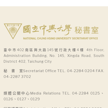
臺中市402南區興大路145號行政大樓4樓 4th Floor,
Administration Building, No. 145, Xingda Road, South
District 402, Taichung City
秘 書 室Secretariat Office TEL. 04-2284 0204 FAX.
04-2287 3702
媒體公關中心Media Relations TEL. 04-2284 0125、
0126、0127、0129