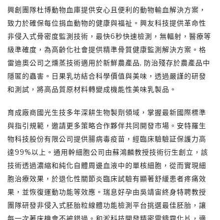
興創團隊杜博動物血庫提供安心且便利的動物輸血解決方案，
致力於確保每位捐血動物的健康與福祉。興友科技提供革命性
非侵入式骨密度監測技術，最快6秒快速檢測，無輻射，醫療等
級準確度，為高齡化社會提供精準骨質健康監測解決方案。格
雷迪奧公司之燻蒸技術適用於新鮮農產品, 防治殘存於農產品中
隱匿的蟲害。日果乳坊結合科學價值與美味，透過嚴謹的研發
和測試，將高品質原材料轉變成機能性美味乳製品。
育成廠商國光生技多年深耕生物製劑領域，掌握最新國際標準
與指引規範，邀請更多策略合作夥伴共同開發市場。安特羅生
物科技股份有限公司提供腸病毒疫苗，經臨床驗驗証保護力高
達99%以上。通用幹細胞公司由蘇鴻麟教授技術衍生創立，該
技術透過濃縮和純化自體周邊血液中的單核細胞，從而實現細
胞治療效果，於退化性關節炎臨床試驗有顯著舒緩患者疼痛效
果，並恢復運動功能等效應。瑞息好孕由吳靖宙終身特聘教授
團隊研發非侵入式胚胎粒線體功能檢測平台挑選最佳胚胎，讓
每一次著床機會不被錯過。和淞科技開發精密電鑄霧化片，適