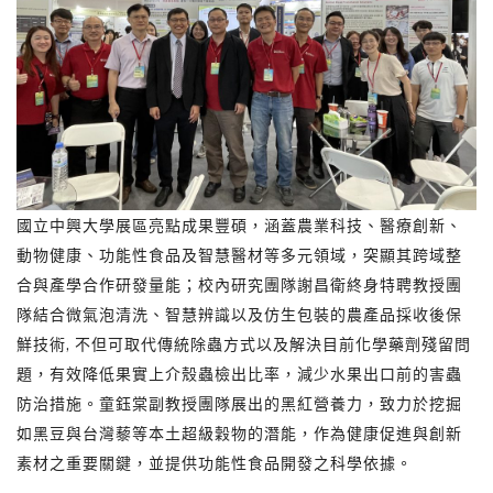
國立中興大學展區亮點成果豐碩，涵蓋農業科技、醫療創新、
動物健康、功能性食品及智慧醫材等多元領域，突顯其跨域整
合與產學合作研發量能；校內研究團隊謝昌衛終身特聘教授團
隊結合微氣泡清洗、智慧辨識以及仿生包裝的農產品採收後保
鮮技術, 不但可取代傳統除蟲方式以及解決目前化學藥劑殘留問
題，有效降低果實上介殼蟲檢出比率，減少水果出口前的害蟲
防治措施。童鈺棠副教授團隊展出的黑紅營養力，致力於挖掘
如黑豆與台灣藜等本土超級穀物的潛能，作為健康促進與創新
素材之重要關鍵，並提供功能性食品開發之科學依據。