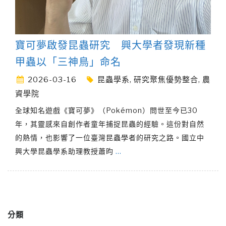
寶可夢啟發昆蟲研究 興大學者發現新種
甲蟲以「三神鳥」命名
2026-03-16
昆蟲學系
,
研究聚焦優勢整合
,
農
資學院
全球知名遊戲《寶可夢》（Pokémon）問世至今已30
年，其靈感來自創作者童年捕捉昆蟲的經驗。這份對自然
的熱情，也影響了一位臺灣昆蟲學者的研究之路。國立中
興大學昆蟲學系助理教授蕭昀
…
分類