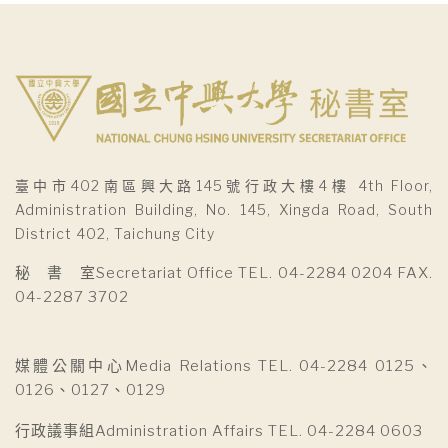
臺中市402南區興大路145號行政大樓4樓 4th Floor,
Administration Building, No. 145, Xingda Road, South
District 402, Taichung City
秘 書 室Secretariat Office TEL. 04-2284 0204 FAX.
04-2287 3702
媒體公關中心Media Relations TEL. 04-2284 0125、
0126、0127、0129
行政議事組Administration Affairs TEL. 04-2284 0603