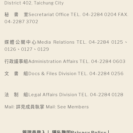
District 402, Taichung City
秘 書 室Secretariat Office TEL. 04-2284 0204 FAX.
04-2287 3702
媒體公關中心Media Relations TEL. 04-2284 0125、
0126、0127、0129
行政議事組Administration Affairs TEL. 04-2284 0603
文 書 組Docs & Files Division TEL. 04-2284 0256
法 制 組Legal Affairs Division TEL. 04-2284 0128
Mail: 詳見成員執掌 Mail: See Members
管理員登入
隱私聲明Privacy Policy