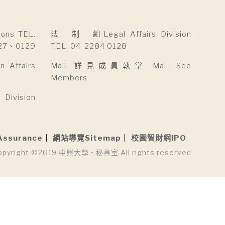
ns TEL.
法 制 組Legal Affairs Division
27、0129
TEL. 04-2284 0128
Affairs
Mail: 詳見成員執掌 Mail: See
Members
ivision
Assurance
網站導覽Sitemap
校園智財網IPO
opyright ©2019 中興大學 • 秘書室 All rights reserved