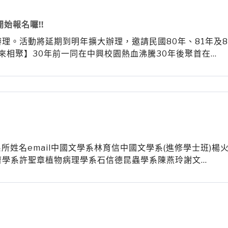
始報名囉!!
理。活動將延期到明年擴大辦理，邀請民國80年、81年及8
您來相聚】30年前一同在中興校園熱血沸騰30年後聚首在…
 系所姓名email中國文學系林育信中國文學系(進修學士班)
濟學系許聖章植物病理學系石信德昆蟲學系陳燕玲謝文…