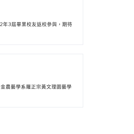
2年3屆畢業校友返校參與，期待
楊火金農藝學系羅正宗黃文理園藝學