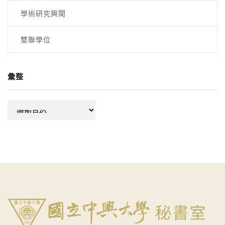
學術研究興聞
雙聯學位
彙整
彙
整