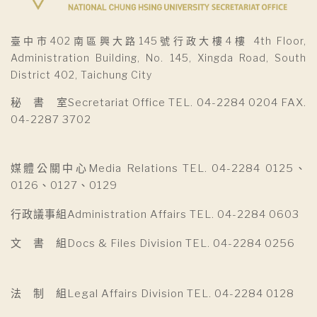
臺中市402南區興大路145號行政大樓4樓 4th Floor,
Administration Building, No. 145, Xingda Road, South
District 402, Taichung City
秘 書 室Secretariat Office TEL. 04-2284 0204 FAX.
04-2287 3702
媒體公關中心Media Relations TEL. 04-2284 0125、
0126、0127、0129
行政議事組Administration Affairs TEL. 04-2284 0603
文 書 組Docs & Files Division TEL. 04-2284 0256
法 制 組Legal Affairs Division TEL. 04-2284 0128