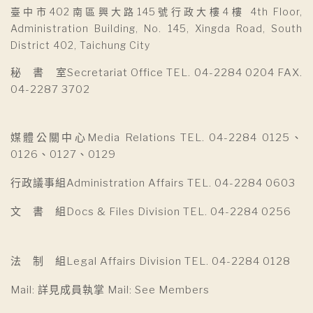
臺中市402南區興大路145號行政大樓4樓 4th Floor,
Administration Building, No. 145, Xingda Road, South
District 402, Taichung City
秘 書 室Secretariat Office TEL. 04-2284 0204 FAX.
04-2287 3702
媒體公關中心Media Relations TEL. 04-2284 0125、
0126、0127、0129
行政議事組Administration Affairs TEL. 04-2284 0603
文 書 組Docs & Files Division TEL. 04-2284 0256
法 制 組Legal Affairs Division TEL. 04-2284 0128
Mail: 詳見成員執掌 Mail: See Members