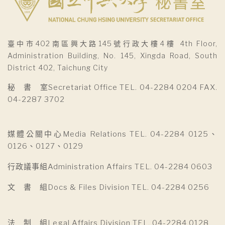
臺中市402南區興大路145號行政大樓4樓 4th Floor,
Administration Building, No. 145, Xingda Road, South
District 402, Taichung City
秘 書 室Secretariat Office TEL. 04-2284 0204 FAX.
04-2287 3702
媒體公關中心Media Relations TEL. 04-2284 0125、
0126、0127、0129
行政議事組Administration Affairs TEL. 04-2284 0603
文 書 組Docs & Files Division TEL. 04-2284 0256
法 制 組Legal Affairs Division TEL. 04-2284 0128