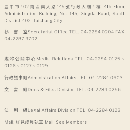
臺中市402南區興大路145號行政大樓4樓 4th Floor,
Administration Building, No. 145, Xingda Road, South
District 402, Taichung City
秘 書 室Secretariat Office TEL. 04-2284 0204 FAX.
04-2287 3702
媒體公關中心Media Relations TEL. 04-2284 0125、
0126、0127、0129
行政議事組Administration Affairs TEL. 04-2284 0603
文 書 組Docs & Files Division TEL. 04-2284 0256
法 制 組Legal Affairs Division TEL. 04-2284 0128
Mail: 詳見成員執掌 Mail: See Members