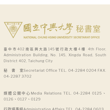
臺中市402南區興大路145號行政大樓4樓 4th Floor,
Administration Building, No. 145, Xingda Road, South
District 402, Taichung City
秘 書 室Secretariat Office TEL. 04-2284 0204 FAX.
04-2287 3702
媒體公關中心Media Relations TEL. 04-2284 0125、
0126、0127、0129
行政議事組Administration Affairs TEL. 04-2284 0603