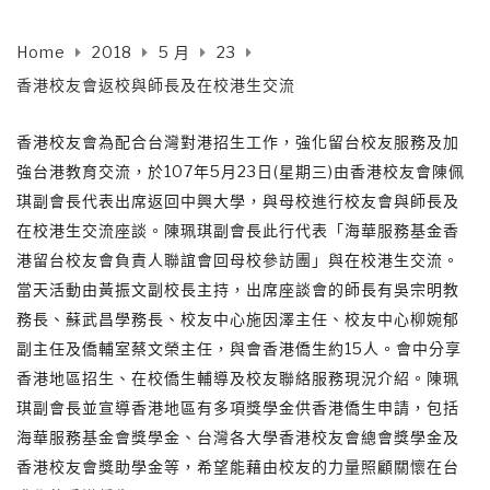
Home
2018
5 月
23
香港校友會返校與師長及在校港生交流
香港校友會為配合台灣對港招生工作，強化留台校友服務及加
強台港教育交流，於107年5月23日(星期三)由香港校友會陳佩
琪副會長代表出席返回中興大學，與母校進行校友會與師長及
在校港生交流座談。陳珮琪副會長此行代表「海華服務基金香
港留台校友會負責人聯誼會回母校參訪團」與在校港生交流。
當天活動由黃振文副校長主持，出席座談會的師長有吳宗明教
務長、蘇武昌學務長、校友中心施因澤主任、校友中心柳婉郁
副主任及僑輔室蔡文榮主任，與會香港僑生約15人。會中分享
香港地區招生、在校僑生輔導及校友聯絡服務現況介紹。陳珮
琪副會長並宣導香港地區有多項獎學金供香港僑生申請，包括
海華服務基金會獎學金、台灣各大學香港校友會總會獎學金及
香港校友會獎助學金等，希望能藉由校友的力量照顧關懷在台