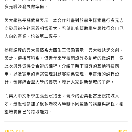
多元職涯發展做準備。
興大學務長蘇武昌表示，本合作計畫對於學生探索進行多元志
向發展的任務意義相當重大，希望能夠幫助學生尋找符合自己
志向的產業，培養第二專長。
參與課程的興大農藝系大四生王偎涵表示，興大較缺乏文創、
設計、傳播等科系，但近年來學校開設許多創新的微課程，像
此次與外貿協會合辦的課程，介紹了時下很夯的互動科技應
用，以及實用的專案管理對顧客關係管理，用靈活的課程設
計，發揮綜合型大學的優勢，增進大家對新領域的了解。
而興大中文系學生張萓宸指出，現今的企業相當重視跨域人
才，最近他參加了很多場校內舉辦不同型態的講座與課程，希
望培養自己的跨域能力。
PREVIOUS
NEXT