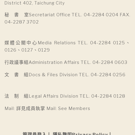
District 402, Taichung City
秘 書 室Secretariat Office TEL. 04-2284 0204 FAX.
04-2287 3702
媒體公關中心Media Relations TEL. 04-2284 0125、
0126、0127、0129
行政議事組Administration Affairs TEL. 04-2284 0603
文 書 組Docs & Files Division TEL. 04-2284 0256
法 制 組Legal Affairs Division TEL. 04-2284 0128
Mail: 詳見成員執掌 Mail: See Members
管理員登入
隱私聲明Privacy Policy