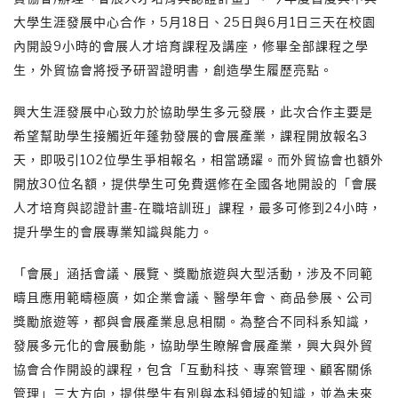
大學生涯發展中心合作，5月18日、25日與6月1日三天在校園
內開設9小時的會展人才培育課程及講座，修畢全部課程之學
生，外貿協會將授予研習證明書，創造學生履歷亮點。
興大生涯發展中心致力於協助學生多元發展，此次合作主要是
希望幫助學生接觸近年蓬勃發展的會展產業，課程開放報名3
天，即吸引102位學生爭相報名，相當踴躍。而外貿協會也額外
開放30位名額，提供學生可免費選修在全國各地開設的「會展
人才培育與認證計畫-在職培訓班」課程，最多可修到24小時，
提升學生的會展專業知識與能力。
「會展」涵括會議、展覽、獎勵旅遊與大型活動，涉及不同範
疇且應用範疇極廣，如企業會議、醫學年會、商品參展、公司
獎勵旅遊等，都與會展產業息息相關。為整合不同科系知識，
發展多元化的會展動能，協助學生瞭解會展產業，興大與外貿
協會合作開設的課程，包含「互動科技、專案管理、顧客關係
管理」三大方向，提供學生有別與本科領域的知識，並為未來