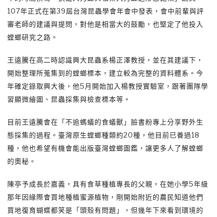
107年正式在第39屆台灣昆蟲學會年會中發表，會中前輩與評
審老師的建議與提問，對他是相當大的鼓勵，也堅定了他投入
螳螂研究之路。
王遠騰在高二時認識興大昆蟲系楊正澤教授，並在其建議下，
開始整理所蒐集到的螳螂標本，建立較為完整的資料體系。今
年確定錄取興大後，他5月開始加入楊教授實驗室，跟著團隊學
習顯微繪圖、昆蟲採集與檢查標本等。
目前王遠騰會在「不追螞蟻的食蟻獸」臉書粉專上分享野外生
態採集的過程。臺灣原生螳螂種類約20種，他目前已養過18
種，他也希望有機會能出版臺灣螳螂圖鑑，讓更多人了解螳螂
的奧秘。
陳亭予成長於嘉義，具有食草種植專長的父親，在她小學5年級
那年因緣際會買地種植蜜源植物，剛開始附近的農民知道他們
買地復育蝴蝶都笑是「頭殼有問題」，但幾年下來看到環境的