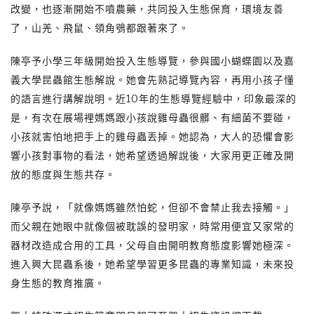
改變，也逐漸開始不噴農藥，共同投入生態保育，環境友善
了，山羌、飛鼠、領角鴞都跟著來了。
陳亭予小學三年級開始投入生態導覽，參與國小蝴蝶園以及嘉
義大學昆蟲館生態解說。她會先熟記導覽內容，再用小孩子懂
的語言進行講解說明。近10年的生態導覽經驗中，印象最深的
是，有次在展場裡媽媽跟小孩說雞母蟲很髒、有細菌不要碰，
小孩就害怕地把手上的雞母蟲丟掉。她認為，大人的恐懼會影
響小孩對事物的看法，她希望透過解說後，大家用更正確及開
放的態度與生態共存。
陳亭予說，「就像媽媽雖然怕蛇，但卻不會禁止我去接觸。」
而父親在她眼中就像個被耽誤的發明家，時常用便宜又家常的
器材改造成合用的工具，父母自由開明教育態度影響她極深。
進入興大昆蟲系後，她希望學習更多昆蟲的專業知識，未來投
身生態的教育推廣。