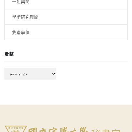
一般興聞
學術研究興聞
雙聯學位
彙整
彙
整