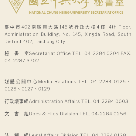
臺中市402南區興大路145號行政大樓4樓 4th Floor,
Administration Building, No. 145, Xingda Road, South
District 402, Taichung City
秘 書 室Secretariat Office TEL. 04-2284 0204 FAX.
04-2287 3702
媒體公關中心Media Relations TEL. 04-2284 0125、
0126、0127、0129
行政議事組Administration Affairs TEL. 04-2284 0603
文 書 組Docs & Files Division TEL. 04-2284 0256
法 制 組Legal Affairs Division TEL. 04-2284 0128