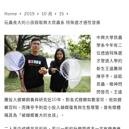
Home
2019
10 月
15
玩蟲長大的小孩錄取興大昆蟲系 特殊選才適性發展
中興大學昆蟲
學系今年有二
位透過特殊選
才管道入學的
新生王遠騰與
陳亭予，談起
昆蟲，眼神閃
閃發亮。王遠
騰投入螳螂飼養與研究近10年，對各式螳螂如數家珍，宛如螳
螂百科，而陳亭予則從小投入蝴蝶復育與生態導覽，曾有媒體
稱其為「被蝴蝶養大的女孩」。
二人高中成績並非前段，若以一般的升學管道不一定有機會進