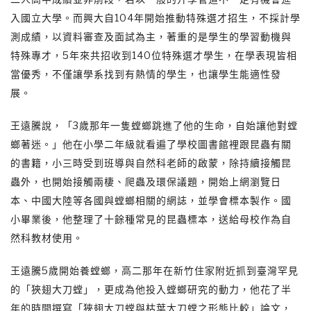
入國立大學。而興大自104年開始推動特殊選才招生，不採計學
測成績，以資料審查及面試為主，著重的是學生的學習動機與
特殊專才，5年來共招收到140位特殊選才學生，在學表現皆相
當優秀，不僅讓學系找到有熱情的學生，也讓學生能適性發
展。
王遠騰說，「3歲那年一隻螳螂跳進了他的生命，自始讓他對螳
螂著迷。」他在小學二年級就看遍了學校圖書館裡跟昆蟲有關
的書籍，小三時受到班導與自然科老師的啟蒙，除持續接觸昆
蟲外，也開始接觸兩棲、爬蟲及環保議題，開始上網瀏覽日
本、中國大陸等各國與螳螂相關的網誌，並學會標本製作。國
小畢業後，他整理了十餘種常見的昆蟲標本，送給母校作為自
然科教材使用。
王遠騰5歲開始養螳螂，高二那年在新竹住家附近抓到臺灣罕見
的「狹翅大刀螳」，更成為他投入螳螂研究的動力，他花了半
年的時間撰寫「狹翅大刀螳與枯葉大刀螳之形態比較」論文，