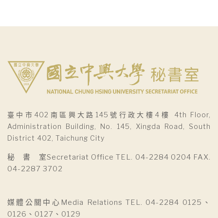
臺中市402南區興大路145號行政大樓4樓 4th Floor,
Administration Building, No. 145, Xingda Road, South
District 402, Taichung City
秘 書 室Secretariat Office TEL. 04-2284 0204 FAX.
04-2287 3702
媒體公關中心Media Relations TEL. 04-2284 0125、
0126、0127、0129