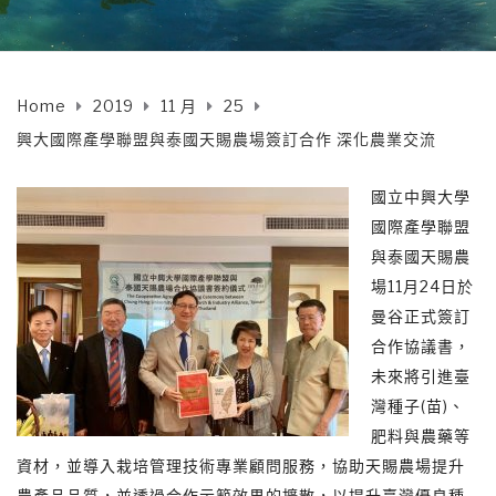
Home
2019
11 月
25
興大國際產學聯盟與泰國天賜農場簽訂合作 深化農業交流
國立中興大學
國際產學聯盟
與泰國天賜農
場11月24日於
曼谷正式簽訂
合作協議書，
未來將引進臺
灣種子(苗)、
肥料與農藥等
資材，並導入栽培管理技術專業顧問服務，協助天賜農場提升
農產品品質，並透過合作示範效果的擴散，以提升臺灣優良種