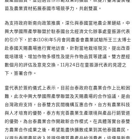
苗及農業資材拓展泰國市場競爭力，共創雙贏。
為支持政府新南向政策推廣，深化與泰國當地農企業鏈結，中
興大學國際產學聯盟於駐泰國台北經濟文化辦事處童振源代表
的引介下，於本(108)年5月會同農委會農業試驗所王三太博士
赴泰國天賜農場進行實地訪查，針對當地栽培現況，提出改善
栽培環境、增加作物多樣性及提升作物品質等建議。雙方歷經
數個月的評估及意見交換，11月24日在童振源代表的見證之
下，簽署合作。
童代表於簽約儀式上表示，目前台泰政府在農業合作上比較困
難，此次中興大學國際產學聯盟及天賜農場的合作協議，是由
台灣政府支持，台泰雙方民間機構互惠合作，台方有農業科技
與人才培育的優勢，泰方有完善農業生產環境與產品行銷管道
的優勢，為台泰農業合作開啟新合作模式。在具體落實台泰雙
方農業合作成果之後，希望能盡快擴散成果到其他泰國農民，
以提升泰國農民收入並提供優質農產品給消費者，這便是新南