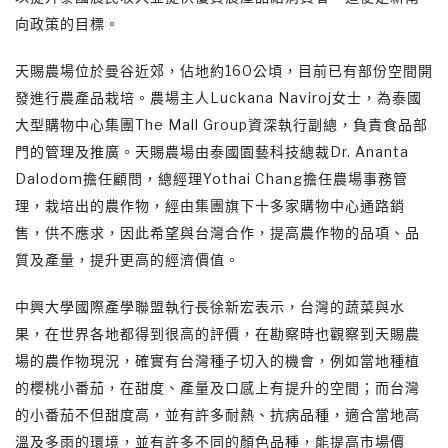
向政策的目標。
天賜農場位於曼谷近郊，佔地約160公頃，目前已有部份空間開
發進行農產品栽培。農場主人Luckana Naviroj女士，為泰國
大型購物中心集團The Mall Group資深執行副總，負責食品部
門的管理及推廣。天賜農場由泰國園藝科技總裁Dr. Ananta
Dalodom擔任顧問，總經理Yothai Chang擔任農場事務管
理，栽培出的農作物，經由集團旗下十多家購物中心通路銷
售，供不應求，因此希望與台灣合作，提高農作物的品項、品
質及產量，提升更高的經濟價值。
中興大學國際產學聯盟執行長徐新宏表示，台灣的蔬菜與水
果，在世界各地都得到很高的評價，在勘察時也觀察到天賜農
場的農作物現況，確實有台灣種子切入的機會，例如當地種植
的櫻桃小番茄，在甜度、產量及口感上有提升的空間；而台灣
的小番茄不但甜度高，並有許多耐熱、抗病品種，適合當地高
溫及多雨的環境，並有許多不同的顏色品種，能提高市場價