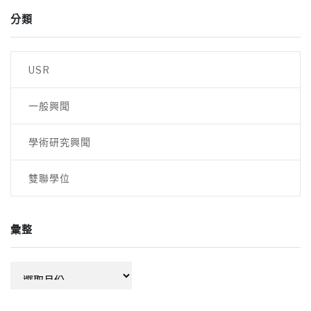
分類
USR
一般興聞
學術研究興聞
雙聯學位
彙整
彙
整