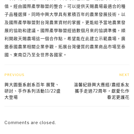
值。經由國際產學聯盟的整合，可以提供天賜農場最適合的種
子品種選擇，同時中興大學具有累積百年的農業發展技術，以
及國際產學聯盟對台灣農業資材的掌握，更能給予當地農業發
展的協助和建議。國際產學聯盟經過數個月來的協調準備，順
利開啟天賜農場這一個合作點，希望能在此建立示範農場，廣
邀泰國農業相關企業參觀，拓展台灣優質的農業商品市場至泰
國、東南亞乃至全世界各國家。
PREVIOUS
NEXT
興大園藝系創系百年 展覽、
溫馨紀錄興大應經/農經系友
研討、手作系列活動11/22盛
攜手走過72周年，獻愛化作
大登場
春泥更護花
Comments are closed.