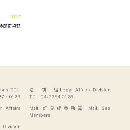
NEXT
企參開拓視野
ns TEL.
法 制 組Legal Affairs Division
27、0129
TEL. 04-2284 0128
Affairs
Mail: 詳見成員執掌 Mail: See
Members
ivision