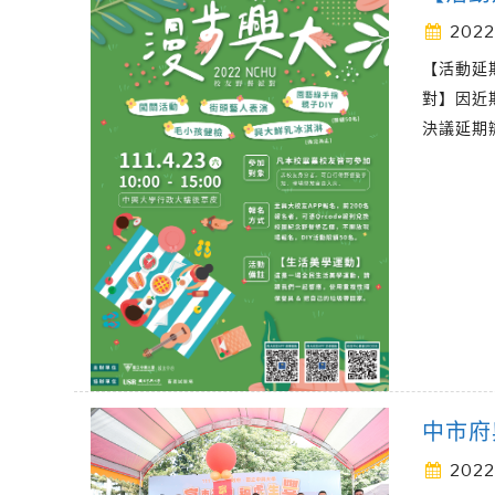
2022
【活動延期
對】因近
決議延期
中市府
2022