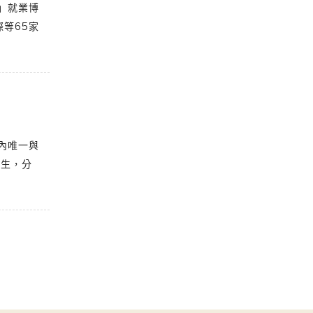
」就業博
等65家
內唯一與
費生，分