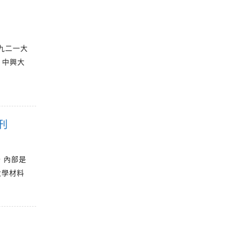
九二一大
」中興大
刊
一，內部是
大學材料