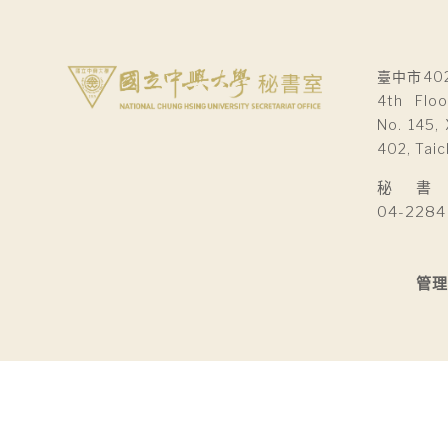
導
覽
臺中市40
4th Floo
No. 145, 
402, Taic
秘 書 室Se
04-2284
管理