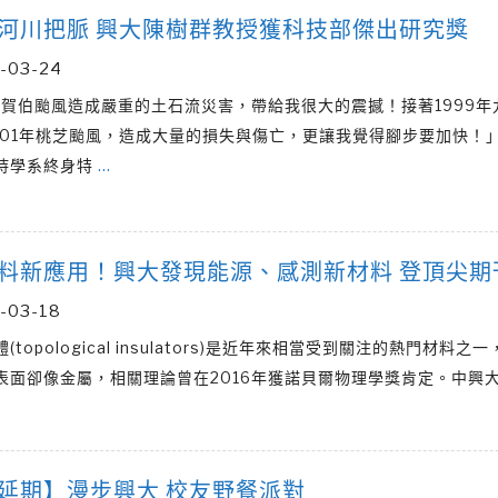
河川把脈 興大陳樹群教授獲科技部傑出研究獎
-03-24
6年賀伯颱風造成嚴重的土石流災害，帶給我很大的震撼！接著1999年
001年桃芝颱風，造成大量的損失與傷亡，更讓我覺得腳步要加快！
持學系終身特
…
料新應用！興大發現能源、感測新材料 登頂尖期
-03-18
(topological insulators)是近年來相當受到關注的熱門材料之
表面卻像金屬，相關理論曾在2016年獲諾貝爾物理學獎肯定。中興
延期】漫步興大 校友野餐派對