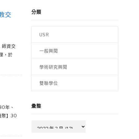
分類
教交
USR
、師資交
一般興聞
理，於
學術研究興聞
雙聯學位
彙整
80年、
相聚】30
彙
整