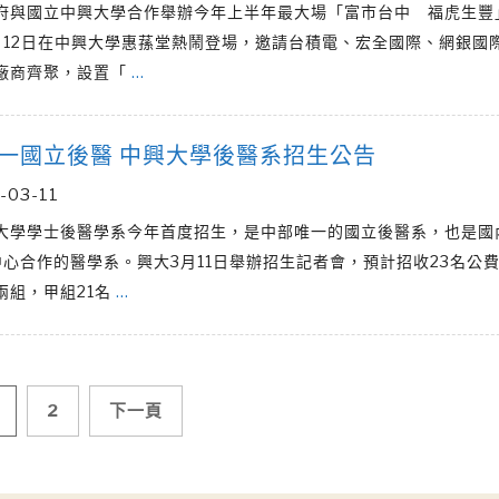
府與國立中興大學合作舉辦今年上半年最大場「富市台中 福虎生豐
月12日在中興大學惠蓀堂熱鬧登場，邀請台積電、宏全國際、網銀國際
廠商齊聚，設置「
…
一國立後醫 中興大學後醫系招生公告
-03-11
大學學士後醫學系今年首度招生，是中部唯一的國立後醫系，也是國
中心合作的醫學系。興大3月11日舉辦招生記者會，預計招收23名公
兩組，甲組21名
…
2
下一頁