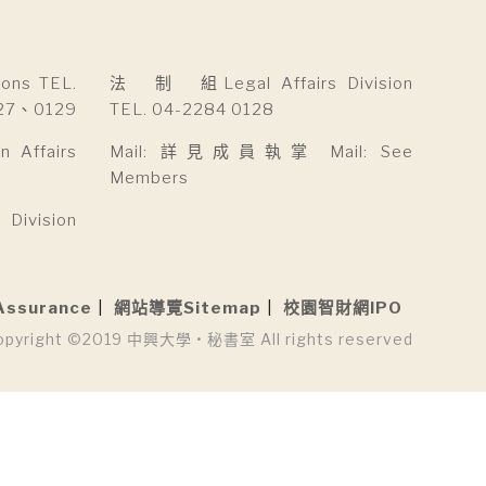
ns TEL.
法 制 組Legal Affairs Division
27、0129
TEL. 04-2284 0128
Affairs
Mail: 詳見成員執掌 Mail: See
Members
ivision
Assurance
網站導覽Sitemap
校園智財網IPO
opyright ©2019 中興大學 • 秘書室 All rights reserved