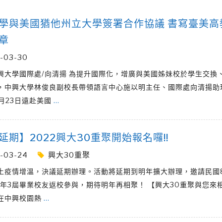
學與美國猶他州立大學簽署合作協議 書寫臺美高
章
-03-30
興大學國際處/向清揚 為提升國際化，增廣與美國姊妹校於學生交換
，中興大學林俊良副校長帶領語言中心施以明主任、國際處向清揚助
3月23日遠赴美國
…
延期】2022興大30重聚開始報名囉!!
-03-24
興大30重聚
土疫情增溫，決議延期辦理。活動將延期到明年擴大辦理，邀請民國
82年3屆畢業校友返校參與，期待明年再相聚！ 【興大30重聚與您來
在中興校園熱
…