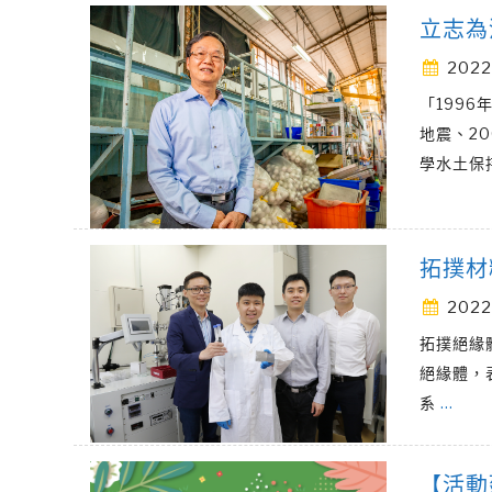
立志為
2022
「199
地震、2
學水土保
拓撲材
2022
拓撲絕緣體
絕緣體，
系
…
【活動