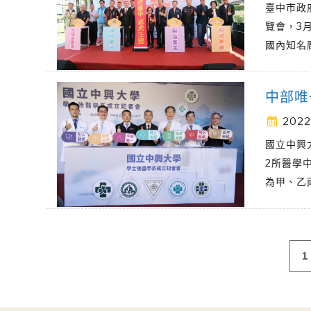
臺中市政
覽會，3
國內知名
中部唯
2022
國立中興
2所醫學
為甲、乙
文
1
章