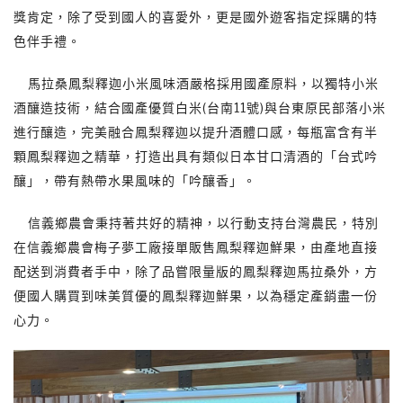
獎肯定，除了受到國人的喜愛外，更是國外遊客指定採購的特
色伴手禮。
馬拉桑鳳梨釋迦小米風味酒嚴格採用國產原料，以獨特小米
酒釀造技術，結合國產優質白米(台南11號)與台東原民部落小米
進行釀造，完美融合鳳梨釋迦以提升酒體口感，每瓶富含有半
顆鳳梨釋迦之精華，打造出具有類似日本甘口清酒的「台式吟
釀」，帶有熱帶水果風味的「吟釀香」。
信義鄉農會秉持著共好的精神，以行動支持台灣農民，特別
在信義鄉農會梅子夢工廠接單販售鳳梨釋迦鮮果，由產地直接
配送到消費者手中，除了品嘗限量版的鳳梨釋迦馬拉桑外，方
便國人購買到味美質優的鳳梨釋迦鮮果，以為穩定產銷盡一份
心力。