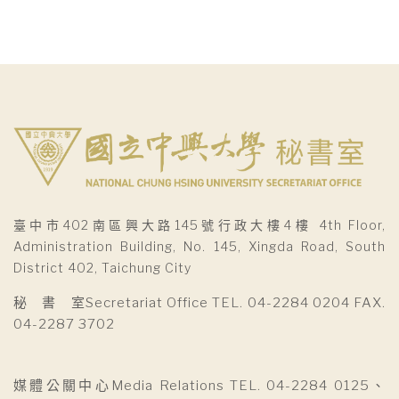
臺中市402南區興大路145號行政大樓4樓 4th Floor,
Administration Building, No. 145, Xingda Road, South
District 402, Taichung City
秘 書 室Secretariat Office TEL. 04-2284 0204 FAX.
04-2287 3702
媒體公關中心Media Relations TEL. 04-2284 0125、