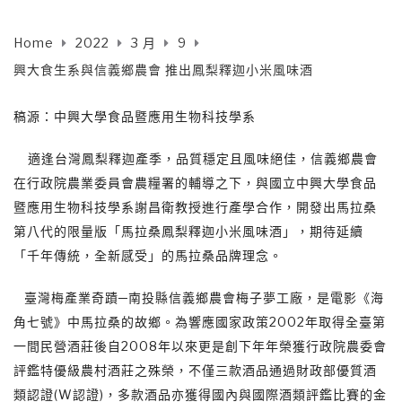
Home
2022
3 月
9
興大食生系與信義鄉農會 推出鳳梨釋迦小米風味酒
稿源：中興大學食品暨應用生物科技學系
適逢台灣鳳梨釋迦產季，品質穩定且風味絕佳，信義鄉農會
在行政院農業委員會農糧署的輔導之下，與國立中興大學食品
暨應用生物科技學系謝昌衛教授進行產學合作，開發出馬拉桑
第八代的限量版「馬拉桑鳳梨釋迦小米風味酒」，期待延續
「千年傳統，全新感受」的馬拉桑品牌理念。
臺灣梅產業奇蹟─南投縣信義鄉農會梅子夢工廠，是電影《海
角七號》中馬拉桑的故鄉。為響應國家政策2002年取得全臺第
一間民營酒莊後自2008年以來更是創下年年榮獲行政院農委會
評鑑特優級農村酒莊之殊榮，不僅三款酒品通過財政部優質酒
類認證(W認證)，多款酒品亦獲得國內與國際酒類評鑑比賽的金