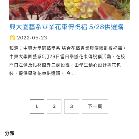
興大園藝系畢業花束傳祝福 5/28供選購
2022-05-23
稿源：中興大學園藝學系 結合花藝專業與傳遞離校祝福，
中興大學園藝系5月28日當日舉辦花束傳祝福活動，在校
門口左側及化材館外二處設攤，由學生精心設計挑花包
裝，提供畢業花束供選購。 今
…
文
1
2
3
下一頁
章
分類