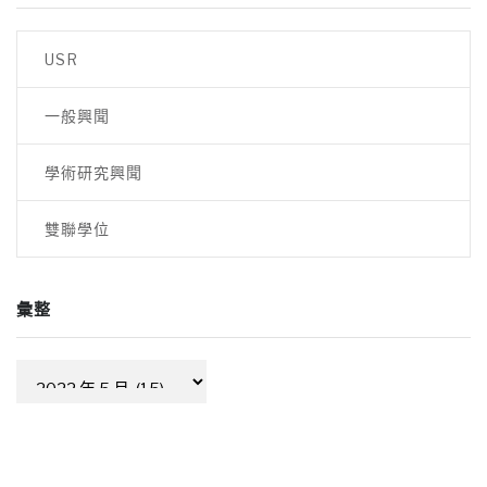
導
覽
USR
一般興聞
學術研究興聞
雙聯學位
彙整
彙
整