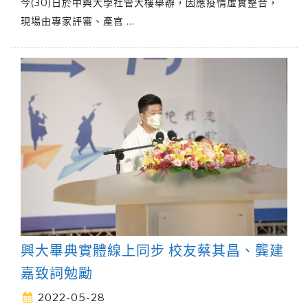
今(30)日於中興大學社管大樓舉辦，因應疫情虛實整合，
現場由專家評審、產官
…
興大畢典實體線上同步 校友蔡其昌、龔建
嘉致詞勉勵
2022-05-28