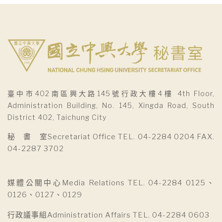
臺中市402南區興大路145號行政大樓4樓 4th Floor,
Administration Building, No. 145, Xingda Road, South
District 402, Taichung City
秘 書 室Secretariat Office TEL. 04-2284 0204 FAX.
04-2287 3702
媒體公關中心Media Relations TEL. 04-2284 0125、
0126、0127、0129
行政議事組Administration Affairs TEL. 04-2284 0603