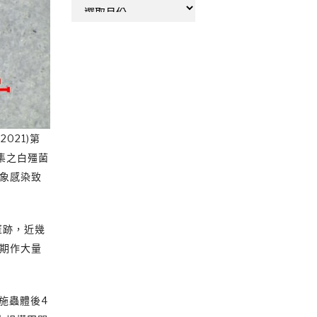
彙
整
21)第
收集之白殭菌
椿象感染致
匿跡，近幾
一期作大量
施蟲體後4