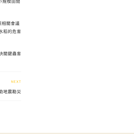
小規模田間
照相關會議
水稻的危害
決關鍵蟲害
NEXT
協助地震勘災