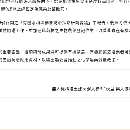
在關山地區梓園碾米廠協助下，選定稻黑椿象發生密度較高田區，進行
蟲體9成以上經鑑定為感染此菌致死。
檢局)召開之「有機水稻黑椿象防治策略研商會議」中報告，後續將依
試驗認證工作，並加速此菌株之生物農藥登記作業，改善此蟲在有機
的重要害蟲，後續研發成果將可提供有機茶農、有機蔬菜栽培業者解
的害蟲防治應用資材，以響應農委會推動之化學農藥減量政策。
無人機科技重建高竂大橋3D模型 興大