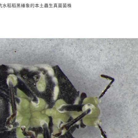
抗水稻稻黑椿象的本土蟲生真菌菌株