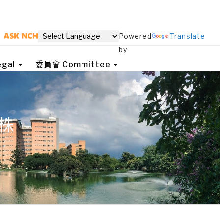
Powered
Translate
by
gal
委員會 Committee
株