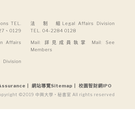
ns TEL.
法 制 組Legal Affairs Division
27、0129
TEL. 04-2284 0128
Affairs
Mail: 詳見成員執掌 Mail: See
Members
ivision
Assurance
網站導覽Sitemap
校園智財網IPO
opyright ©2019 中興大學 • 秘書室 All rights reserved