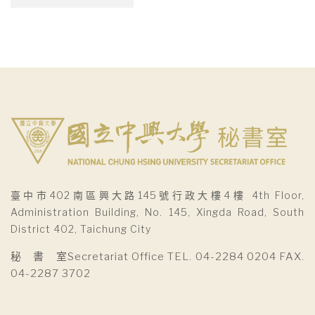
整
臺中市402南區興大路145號行政大樓4樓 4th Floor,
Administration Building, No. 145, Xingda Road, South
District 402, Taichung City
秘 書 室Secretariat Office TEL. 04-2284 0204 FAX.
04-2287 3702