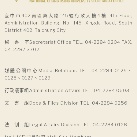
臺中市402南區興大路145號行政大樓4樓 4th Floor,
Administration Building, No. 145, Xingda Road, South
District 402, Taichung City
秘 書 室Secretariat Office TEL. 04-2284 0204 FAX.
04-2287 3702
媒體公關中心Media Relations TEL. 04-2284 0125、
0126、0127、0129
行政議事組Administration Affairs TEL. 04-2284 0603
文 書 組Docs & Files Division TEL. 04-2284 0256
法 制 組Legal Affairs Division TEL. 04-2284 0128