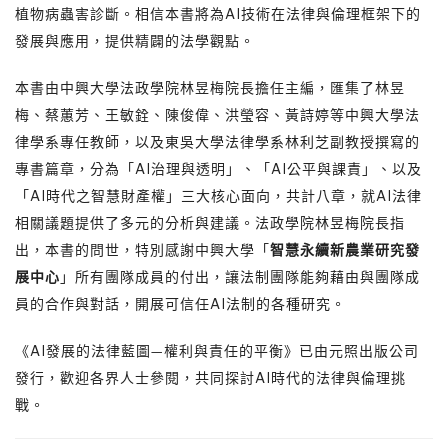
植物病蟲害診斷。相信本書將為AI技術在法律與倫理框架下的
發展與應用，提供精闢的法學觀點。
本書由中興大學法政學院林昱梅院長擔任主編，匯集了林昱
梅、蔡蕙芳、王敏銓、陳俊偉、洪瑩容、黃詩婷等中興大學法
律學系專任教師，以及東吳大學法律學系林利芝副教授撰寫的
專書篇章，分為「AI治理與透明」、「AI公平與課責」、以及
「AI時代之智慧財產權」三大核心面向，共計八章，就AI法律
相關議題提供了多元的分析與建議。法政學院林昱梅院長指
出，本書的問世，特別感謝中興大學「
智慧永續新農業研究發
展中心
」所有團隊成員的付出，讓法制團隊能夠藉由與團隊成
員的合作與對話，開展可信任AI法制的各種研究。
《AI發展的法律藍圖—權利與責任的平衡》已由元照出版公司
發行，歡迎各界人士參閱，共同探討AI時代的法律與倫理挑
戰。