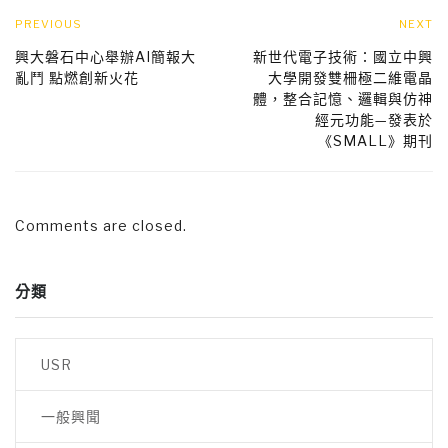
PREVIOUS
NEXT
興大磐石中心舉辦AI簡報大
新世代電子技術：國立中興
亂鬥 點燃創新火花
大學開發雙柵極二維電晶
體，整合記憶、邏輯與仿神
經元功能—發表於
《SMALL》期刊
Comments are closed.
分類
USR
一般興聞