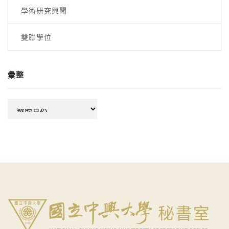
學術研究興聞
雙聯學位
彙整
彙
整