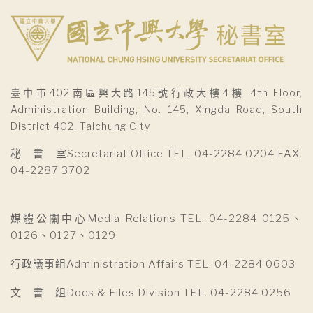
臺中市402南區興大路145號行政大樓4樓 4th Floor,
Administration Building, No. 145, Xingda Road, South
District 402, Taichung City
秘 書 室Secretariat Office TEL. 04-2284 0204 FAX.
04-2287 3702
媒體公關中心Media Relations TEL. 04-2284 0125、
0126、0127、0129
行政議事組Administration Affairs TEL. 04-2284 0603
文 書 組Docs & Files Division TEL. 04-2284 0256