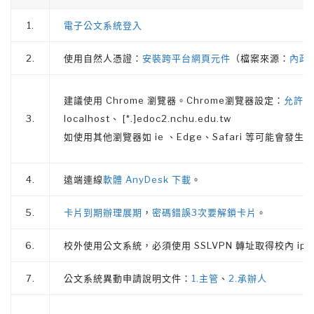
1.
電子公文系統登入
2.
使用自然人憑證：
安裝跨平台網頁元件
（檔案來源：
內政
建議使用 Chrome 瀏覽器。Chrome瀏覽器設定：
允許彈
3.
localhost、 [*.]edoc2.nchu.edu.tw
如使用其他瀏覽器如 ie 、Edge、Safari 等可能會發
4.
遠端連線
軟體 AnyDesk 下載
。
5.
卡片到期辦理展期
，
密碼錯誤3次要解鎖卡片
。
6.
校外使用公文系統，必須使用 SSLVPN 轉址取得校內 ip (
7.
公文系統異動申請說明文件：
1.主管
、
2.承辦人