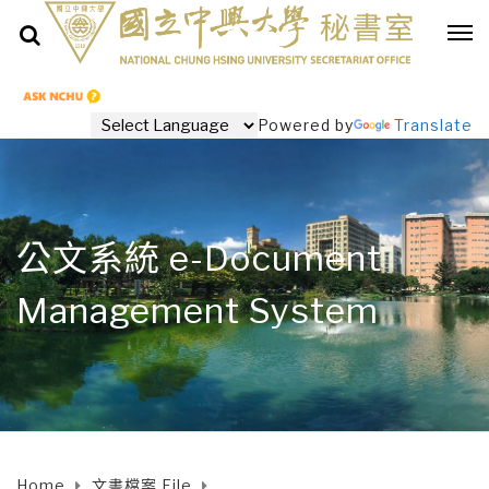
Powered by
Translate
公文系統 e-Document
Management System
Home
文書檔案 File