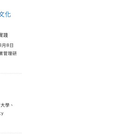
文化
實踐
3月8日
業管理研
南大學、
y