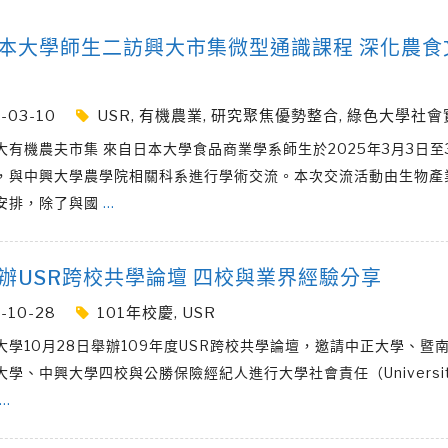
本大學師生二訪興大市集微型通識課程 深化農食
-03-10
USR
,
有機農業
,
研究聚焦優勢整合
,
綠色大學社會
大有機農夫市集 來自日本大學食品商業學系師生於2025年3月3日至
，與中興大學農學院相關科系進行學術交流。本次交流活動由生物產
安排，除了與國
…
辦USR跨校共學論壇 四校與業界經驗分享
-10-28
101年校慶
,
USR
大學10月28日舉辦109年度USR跨校共學論壇，邀請中正大學、暨
學、中興大學四校與公勝保險經紀人進行大學社會責任（Universit
…