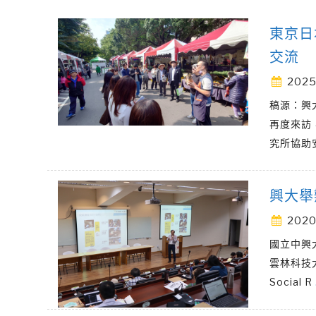
東京日
交流
2025
稿源：興
再度來訪
究所協助
興大舉
2020
國立中興
雲林科技大
Social R