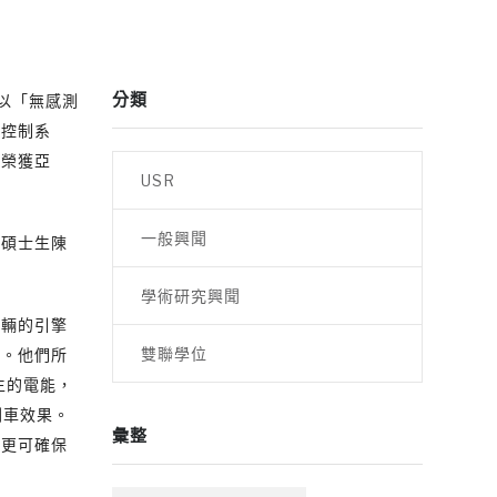
分類
隊以「無感測
式控制系
，榮獲亞
USR
一般興聞
、碩士生陳
學術研究興聞
車輛的引擎
雙聯學位
足。他們所
生的電能，
剎車效果。
彙整
車更可確保