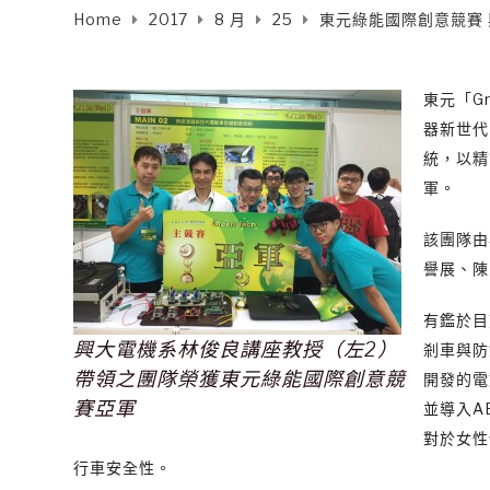
Home
2017
8 月
25
東元綠能國際創意競賽
東元「G
器新世代
統，以精
軍。
該團隊由
譽展、陳
有鑑於目
興大電機系林俊良講座教授（左2）
剎車與防
帶領之團隊榮獲東元綠能國際創意競
開發的電
賽亞軍
並導入A
對於女性
行車安全性。