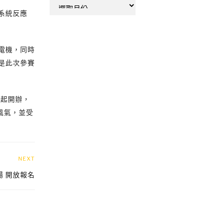
彙
系統反應
整
電機，同時
是此次參賽
。
年起開辦，
風氣，並受
NEXT
場 開放報名