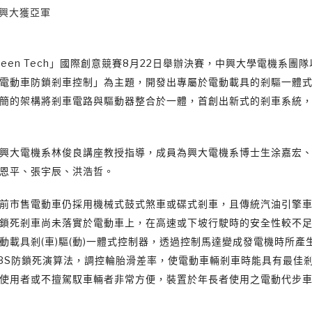
 興大獲亞軍
reen Tech」國際創意競賽8月22日舉辦決賽，中興大學電機系團
電動車防鎖剎車控制」為主題，開發出專屬於電動載具的剎驅一體
簡的架構將剎車電路與驅動器整合於一體，首創出新式的剎車系統
興大電機系林俊良講座教授指導，成員為興大電機系博士生涂嘉宏
恩平、張宇辰、洪浩哲。
前市售電動車仍採用機械式鼓式煞車或碟式剎車，且傳統汽油引擎
鎖死剎車尚未落實於電動車上，在高速或下坡行駛時的安全性較不
動載具剎(車)驅(動)一體式控制器，透過控制馬達變成發電機時所產
BS防鎖死演算法，調控輪胎滑差率，使電動車輛剎車時能具有最佳
使用者或不擅駕馭車輛者非常方便，裝置於年長者使用之電動代步