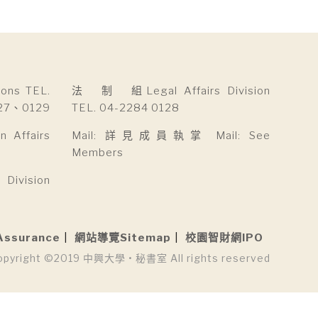
ns TEL.
法 制 組Legal Affairs Division
27、0129
TEL. 04-2284 0128
Affairs
Mail: 詳見成員執掌 Mail: See
Members
ivision
Assurance
網站導覽Sitemap
校園智財網IPO
opyright ©2019 中興大學 • 秘書室 All rights reserved