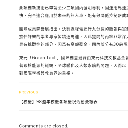
此項創新技術已申請至少三項國內發明專利，因運用馬達
快，完全適合應用於未來的無人車，能有效降低控制器成
團隊成員陳譽展指出，決賽過程需進行九分鐘的簡報與實
擔任評審的學者專家皆精通馬達，因此提問的內容非常深
最有挑戰性的部分，因爲有高額獎金，國內部分有30餘
東元「Green Tech」國際創意競賽由東元科技文教基
著眼於能源的耗竭、全球暖化及人類永續的問題，因而以「G
到國際學術與教育界的重視。
PREVIOUS
【校慶】98週年校慶各項慶祝活動彙報表
Comments are closed.