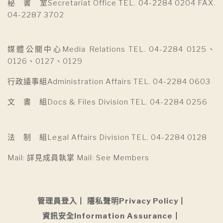
秘 書 室Secretariat Office TEL. 04-2284 0204 FAX.
04-2287 3702
媒體公關中心Media Relations TEL. 04-2284 0125、
0126、0127、0129
行政議事組Administration Affairs TEL. 04-2284 0603
文 書 組Docs & Files Division TEL. 04-2284 0256
法 制 組Legal Affairs Division TEL. 04-2284 0128
Mail: 詳見成員執掌 Mail: See Members
管理員登入
隱私聲明Privacy Policy
資訊安全Information Assurance