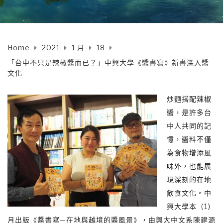
Home
2021
1 月
18
「台中不只是辣椒醬而已？」中興大學《醬書寫》新書深入醬
文化
炒麵搭配辣椒
醬，是許多台
中人共同的記
憶，醬料不僅
為食物增添風
味外，也能展
現深刻的在地
飲食文化。中
興大學本（1）
月出版《醬書寫—在地與越境的醬風景》，由興大中文系陳建源