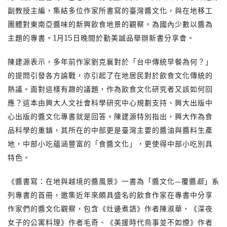
副教授主編，集結多位作家所書寫的臺灣醬文化，與在地移工
團體對東南亞醬味的新興飲食地景的觀察，為國內少數以醬為
主題的專書。1月15日晚間於勤美誠品舉辦新書分享會。
陳建源表示，多年前作家劉克襄對於「台中傳統早餐為何？」
的提問引發各方論戰，亦引起了在地居民對於飲食文化傳統的
熱議。面對這樣有趣的議題，作為飲食文化研究者又該如何回
應？這本由興大人文社會科學研究中心規劃支持、興大出版中
心出版的醬文化專書就是回答。陳建源特別指出，興大作為食
品科學的重鎮，其所在的中部更是臺灣主要的醬油與醬料生產
地，中部小吃蘊涵豐富的「食醬文化」，更使得中部小吃別具
特色。
《醬書寫：在地與越境的醬風景》一書為「醬文化—覆醬
瓿
」系
列專書的首冊，邀集近年來頗具盛名的飲食作家在專書中分享
作家們的醬文化觀察，包含《灶邊煮語》作者陳淑華、《深夜
女子的公寓料理》作者毛奇、《美援時代鳥事並不如煙》作者