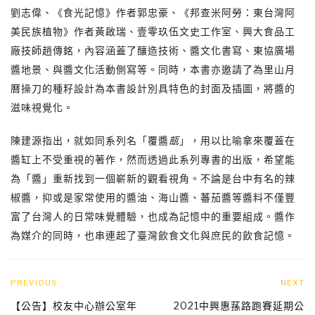
劉志偉、《食光記憶》作者郭忠豪、《邦查米阿勞：東台灣阿
美民族植物》作者黃啟瑞、壹零玖伍文史工作室、興大食品工
廠技師趙傳銘，內容涵蓋了釀造技術、醬文化書寫、東協廣場
醬地景、與醬文化活動側寫等。同時，本書亦邀請了為里山月
曆操刀的種籽設計為本書設計別具特色的封面及插圖，將醬的
滋味視覺化。
陳建源指出，就如同系列名「覆醬
瓿
」，用以比喻拿來覆蓋在
醬缸上不受重視的著作，然而透過此系列專書的出版，希望能
為「醬」重新找到一個嶄新的觀看視角。不論是台中有名的辣
椒醬，抑或是家常使用的醬油、海山醬、蕃茄醬等醬料不僅豐
富了台灣人的日常味覺體驗，也成為記憶中的重要組成。醬作
為媒介的同時，也串連起了臺灣飲食文化與庶民的飲食記憶。
PREVIOUS
NEXT
【公告】校友中心辦公室年
2021中興惠蓀路跑賽延期公