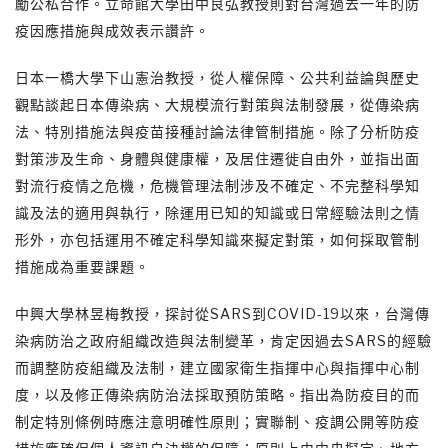
勵公私合作。立命館大學田中良弘教授則對台灣過去一年的防
疫因應措施與成效表示讚許。
日本一橋大學下山憲治教授，從人權保障、公共利益論與歷史
觀點談起日本傳染病、大規模流行對策與法制發展，從傳染病
法、特別措施法與疫苗接種討論法律管制措施。除了分析防疫
對策涉及生命、身體與健康權，及居住遷徙自由外，並指出面
對流行疫情之危機，危機管理法制涉及不確定、不完整科學知
識及法的適用與執行，除運用已知的知識或日常經驗法則之情
形外，亦包括運用不確定科學知識來擬定對策，如何採取管制
措施成為重要課題。
中興大學林昱梅教授，探討從SARS到COVID-19以來，台灣傳
染病防治之政府組織改造與法制變革，肯定因過去SARS的經驗
而調整防疫組織及法制，建立國家衛生指揮中心與指揮中心制
度，以及修正傳染病防治法採取預防策略。指出為防疫目的而
制定特別條例時應注意明確性原則；實聯制、疫調公開等防疫