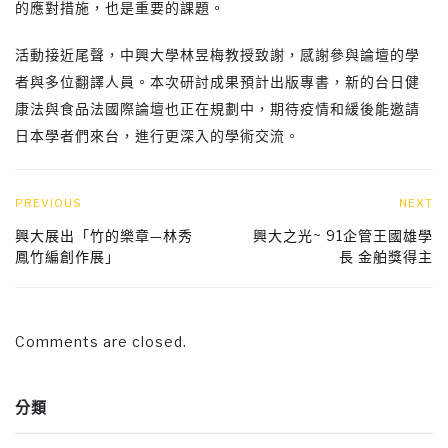
的應對措施，也是重要的課題。
活動接近尾聲，中興大學林昱梅教授致謝，感謝參與論壇的學
者與多位翻譯人員。本次研討成果預計出版專書，新的台日健
康法與食品法國際論壇也正在規劃中，期待疫情和緩後能邀請
日本學者們來台，進行更深入的學術交流。
PREVIOUS
NEXT
興大展出「竹的樂章—林秀
興大之光~ 91企管王國雄學
鳳竹編創作展」
長 金舶獎得主
Comments are closed.
分類