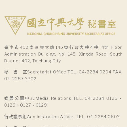
臺中市402南區興大路145號行政大樓4樓 4th Floor,
Administration Building, No. 145, Xingda Road, South
District 402, Taichung City
秘 書 室Secretariat Office TEL. 04-2284 0204 FAX.
04-2287 3702
媒體公關中心Media Relations TEL. 04-2284 0125、
0126、0127、0129
行政議事組Administration Affairs TEL. 04-2284 0603