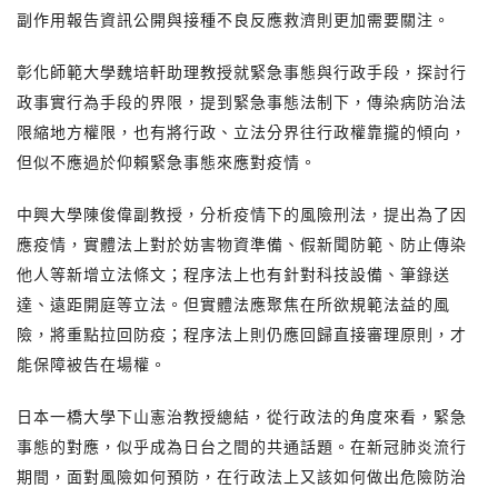
副作用報告資訊公開與接種不良反應救濟則更加需要關注。
彰化師範大學魏培軒助理教授就緊急事態與行政手段，探討行
政事實行為手段的界限，提到緊急事態法制下，傳染病防治法
限縮地方權限，也有將行政、立法分界往行政權靠攏的傾向，
但似不應過於仰賴緊急事態來應對疫情。
中興大學陳俊偉副教授，分析疫情下的風險刑法，提出為了因
應疫情，實體法上對於妨害物資準備、假新聞防範、防止傳染
他人等新增立法條文；程序法上也有針對科技設備、筆錄送
達、遠距開庭等立法。但實體法應聚焦在所欲規範法益的風
險，將重點拉回防疫；程序法上則仍應回歸直接審理原則，才
能保障被告在場權。
日本一橋大學下山憲治教授總結，從行政法的角度來看，緊急
事態的對應，似乎成為日台之間的共通話題。在新冠肺炎流行
期間，面對風險如何預防，在行政法上又該如何做出危險防治