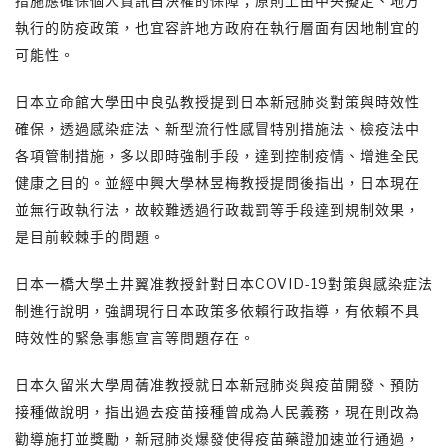
措施應確保個人資訊自決權的保障；原則上由中央擬定、地方
執行的防疫政策，也宜容許地方政府在執行層面有因地制宜的
可能性。
日本立命館大學田中良弘教授提到日本新冠肺炎對策與時效性
確保，透過感染症法、新型流行性感冒特別措施法、檢疫法中
各項管制措施，多以即時強制手段，達到控制疫情、增進全民
健康之目的。並經中興大學林昱梅教授提問後指出，日本現在
並無行政執行法，故較難透過行政裁罰等手段達到規制效果，
是目前較棘手的問題。
日本一橋大學土井翼准教授針對日本COVID-19對策與感染症法
制進行說明，強調現行日本政策多依賴行政指導，有依賴不具
時效性的緊急事態宣言等問題存在。
日本久留米大學周蒨准教授就日本新冠肺炎與疫苗開發、預防
接種做說明，指出過去疫苗接種曾成為人民義務，現在則改為
勸導施打並獎勵，新冠肺炎爆發使得疫苗藥證加速並行通過，